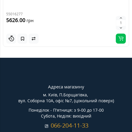
55016277
5626.00
грн
Адреса магазину
м. Київ, П.Борщагівка,
вул. Соборна 10А, офіс №7, (цокольний поверх)
Понеділок - П'ятниця: з 9-00 до 17-00
Субота, Неділя: вихідний
066-204-11-33