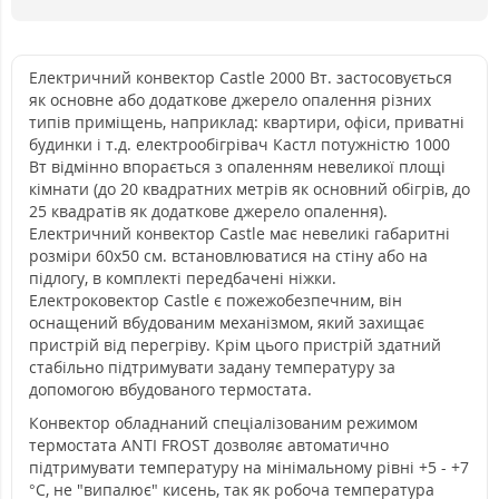
Електричний конвектор Castle 2000 Вт. застосовується
як основне або додаткове джерело опалення різних
типів приміщень, наприклад: квартири, офіси, приватні
будинки і т.д. електрообігрівач Кастл потужністю 1000
Вт відмінно впорається з опаленням невеликої площі
кімнати (до 20 квадратних метрів як основний обігрів, до
25 квадратів як додаткове джерело опалення).
Електричний конвектор Castle має невеликі габаритні
розміри 60x50 см. встановлюватися на стіну або на
підлогу, в комплекті передбачені ніжки.
Електроковектор Castle є пожежобезпечним, він
оснащений вбудованим механізмом, який захищає
пристрій від перегріву. Крім цього пристрій здатний
стабільно підтримувати задану температуру за
допомогою вбудованого термостата.
Конвектор обладнаний спеціалізованим режимом
термостата ANTI FROST дозволяє автоматично
підтримувати температуру на мінімальному рівні +5 - +7
°С, не "випалює" кисень, так як робоча температура