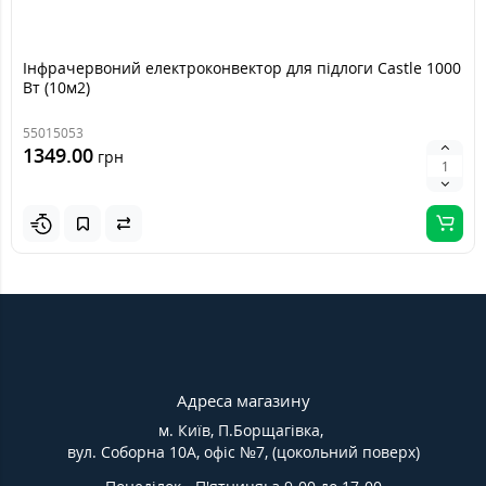
Інфрачервоний електроконвектор для підлоги Castle 1000
Вт (10м2)
55015053
1349.00
грн
Адреса магазину
м. Київ, П.Борщагівка,
вул. Соборна 10А, офіс №7, (цокольний поверх)