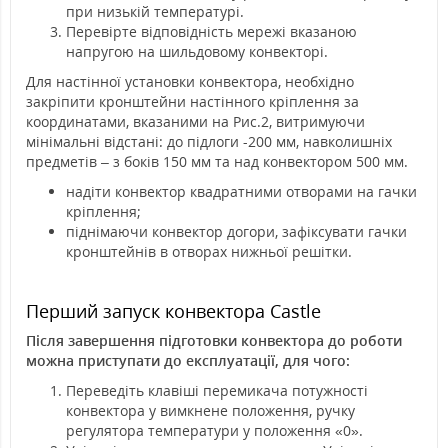
при низькій температурі.
Перевірте відповідність мережі вказаною
напругою на шильдовому конвекторі.
Для настінної установки конвектора, необхідно
закріпити кронштейни настінного кріплення за
координатами, вказаними на Рис.2, витримуючи
мінімальні відстані: до підлоги -200 мм, навколишніх
предметів – з боків 150 мм та над конвектором 500 мм.
надіти конвектор квадратними отворами на гачки
кріплення;
піднімаючи конвектор догори, зафіксувати гачки
кронштейнів в отворах нижньої решітки.
Перший запуск конвектора Castle
Після завершення підготовки конвектора до роботи
можна приступати до експлуатації, для чого:
Переведіть клавіші перемикача потужності
конвектора у вимкнене положення, ручку
регулятора температури у положення «0».