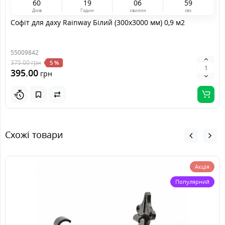
6
0
1
9
0
6
5
9
Днів
Годин
хвилин
сек
Софіт для даху Rainway Білий (300x3000 мм) 0,9 м2
55009842
375.00
грн
5 %
395.00
грн
Схожі товари
Акція
Популярний