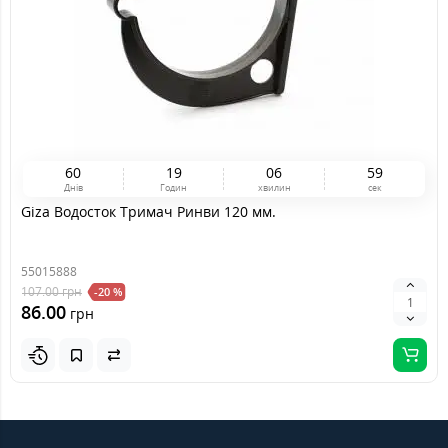
6
0
1
9
0
6
5
9
Днів
Годин
хвилин
сек
Giza Водосток Тримач Ринви 120 мм.
55015888
107.00
грн
-20 %
86.00
грн