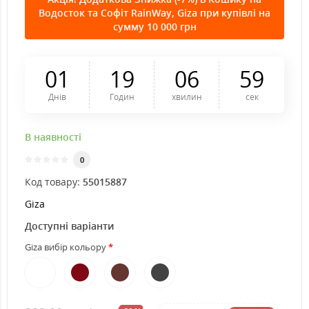
Водосток та Софіт RainWay, Giza при купівлі на
сумму 10 000 грн
0
1
1
9
0
6
5
9
Днів
Годин
хвилин
сек
В наявності
0
Код товару:
55015887
Giza
Доступні варіанти
Giza вибір кольору