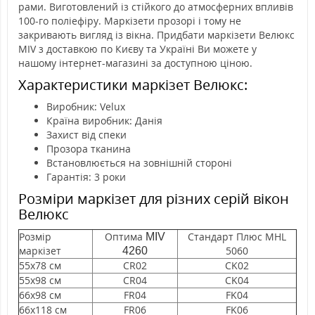
рами. Виготовлений із стійкого до атмосферних впливів
100-го поліефіру. Маркізети прозорі і тому не
закривають вигляд із вікна. Придбати маркізети Велюкс
MIV з доставкою по Києву та Україні Ви можете у
нашому інтернет-магазині за доступною ціною.
Характеристики маркізет Велюкс:
Виробник: Velux
Країна виробник: Данія
Захист від спеки
Прозора тканина
Встановлюється на зовнішній стороні
Гарантія: 3 роки
Розміри маркізет для різних серій вікон
Велюкс
Розмір
Оптима
Стандарт Плюс MHL
MIV
маркізет
5060
4260
55х78 см
CR02
CK02
55х98 см
CR04
CK04
66х98 см
FR04
FK04
66х118 см
FR06
FK06