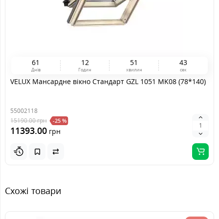
6
1
1
2
5
1
4
2
Днів
Годин
хвилин
сек
VELUX Мансардне вікно Стандарт GZL 1051 MK08 (78*140)
55002118
15190.00
грн
-25 %
11393.00
грн
Схожі товари