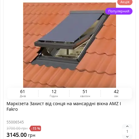
Акція
Популярний
6
1
1
2
5
1
4
1
Днів
Годин
хвилин
сек
Маркізета Захист від сонця на мансардні вікна AMZ I
Fakro
55006545
3700.00
грн
-15 %
3145.00
грн