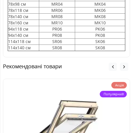
78х98 см
MR04
MK04
78х118 см
MR06
MK06
78х140 см
MR08
MK08
78х160 см
MR10
MK10
94х118 см
PR06
PK06
94х140 см
PR08
PK08
114х118 см
SR06
SK06
114х140 см
SR08
SK08
Рекомендовані товари
Акція
Популярний