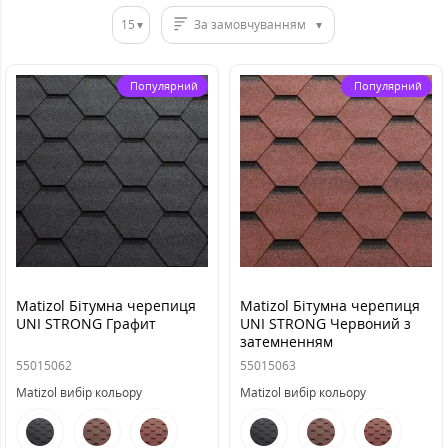
15
За замовчуванням
Популярний
Популярний
Matizol Бітумна черепиця
Matizol Бітумна черепиця
UNI STRONG Графит
UNI STRONG Червоний з
затемненням
55015062
55015063
Matizol вибір кольору
Matizol вибір кольору