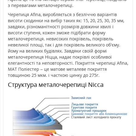
з перевагами металочерепиці.
Черепиця Afina, виробляється з безліччю варіантів
висоти сходинки на вибір таких як: 15, 20, 25, 30, 35 мм,
завдяки, різноманітності розмірів довжини хвилі і
висоти ступеня, кожен зможе підібрати форму
металочерепиця. невисоких покрівель, покрівель
невеликої площі, так і для покрівель великого об'єму.
йому на великих будівлях. Завдяки своїй формі
металочерепиця Ніцца, надає покрівлі особливої
елегантності та неповторності. Покриття черепиці Afina,
MAT Поліестер – це матове металеве покриття
товщиною 25 мкм. і часткою цинку до 275г.
Структура металочерепиці
Nicca