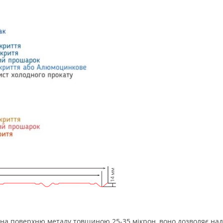
на поверхню металу товщиною 25-35 мікрон, воно дозволяє нада