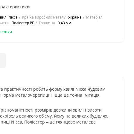
арактеристики
вилі Nicca
Країна виробник металу
Україна
Матеріал
риття
Поліестер PE
Товщина
0,43 мм
ристики
та практичності робить форму хвилі Nicca чудовим
 Форма металочерепиці Ніцца це точна імітація
, різноманітності розмірів довжини хвилі і висоти
окрівель великого об'єму. йому на великих будівлях.
пиці Nicca, Поліестер – це глянцеве металеве