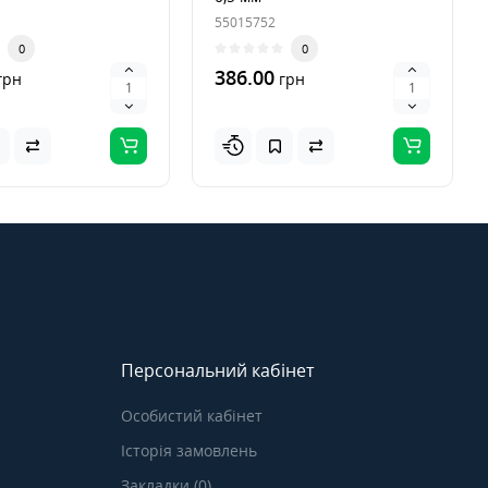
55015752
0
0
386.00
грн
грн
Персональний кабінет
Особистий кабінет
Історія замовлень
Закладки (0)