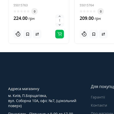
55015763
55015764
0
0
224.00
209.00
грн
грн
Для покупц
Адреса магазину
м. Київ, П.Борщагівка,
Гарантії
вул. Соборна 10А, офіс №7, (цокольний
Контакти
поверх)
Про магазин
Понеділок - П'ятниця: з 9-00 до 17-00