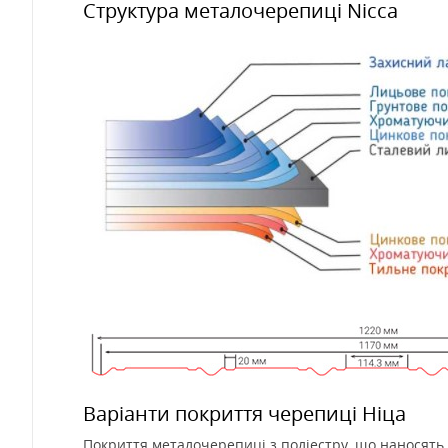
Структура металочерепиці
Nicca
Варіанти покриття черепиці Ніца
Покриття металочерепиці з поліестру, що наносять 