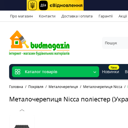
Про магазин
Контакти
Доставка і оплата
Гарантії
Акції
New
Новинки
В
Каталог товарів
Головна
Покрівля
Металочерепиця
Металочерепиця Nicca
Металочерепиця Nicca поліестер (Укра