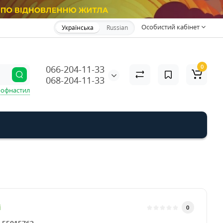
Особистий кабінет
Українська
Russian
0
066-204-11-33
068-204-11-33
офнастил
і
0