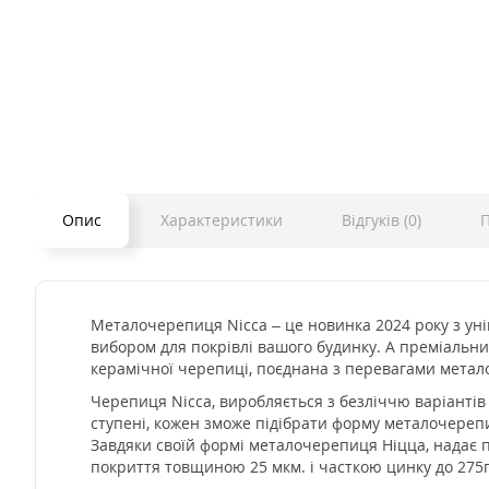
Опис
Характеристики
Відгуків (0)
П
Металочерепиця Nicca – це новинка 2024 року з уні
вибором для покрівлі вашого будинку. А преміальн
керамічної черепиці, поєднана з перевагами мета
Черепиця Nicca, виробляється з безліччю варіантів в
ступені, кожен зможе підібрати форму металочерепиц
Завдяки своїй формі металочерепиця Ніцца, надає п
покриття товщиною 25 мкм. і часткою цинку до 275г