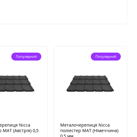
Популярний
Популярний
ерепиця Nicca
Металочерепиця Nicca
 MAT (Австрія) 0,5
поліестер MAT (Німеччина)
0,5 мм