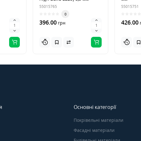
55015765
55015751
0
396.00
426.00
грн
я
Основні категорії
Покрівельні матеріали
Фасадні матеріали
Будівельні матеріали