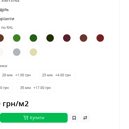
:
55015762
дуль
аріанти
 по RAL
инки
20 мм.
25 мм.
+1.00 грн
+4.00 грн
35 мм.
00 грн
+17.00 грн
0 грн
/м2
Купити