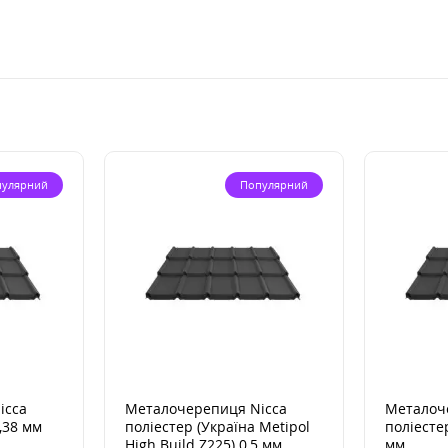
пулярний
Популярний
icca
Металочерепиця Nicca
Металоч
,38 мм
поліестер (Україна Metipol
поліестер
High Build Z225) 0,5 мм
мм