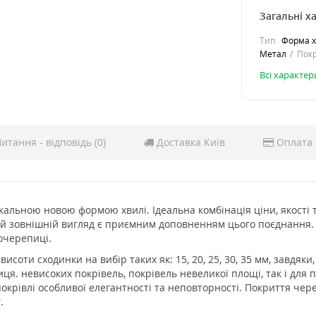
Загальні х
Тип
Форма х
Метал
Пок
Всі характе
итання - відповідь (0)
Доставка Київ
Оплата
кальною новою формою хвилі. Ідеальна комбінація ціни, якості 
ий зовнішній вигляд є приємним доповненням цього поєднання.
лочерепиці.
исоти сходинки на вибір таких як: 15, 20, 25, 30, 35 мм, завдяки
я. невисоких покрівель, покрівель невеликої площі, так і для п
окрівлі особливої елегантності та неповторності. Покриття чере
.