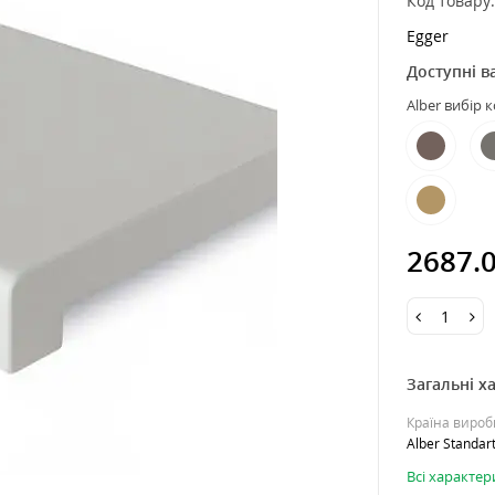
Код товару
Egger
Доступні в
Alber вибір 
2687.
Загальні х
Країна виро
Alber Standar
Всі характе