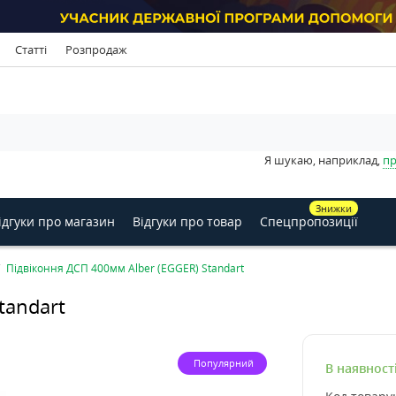
Статті
Розпродаж
Я шукаю, наприклад,
пр
Знижки
ідгуки про магазин
Відгуки про товар
Спецпропозиції
Підвіконня ДСП 400мм Alber (EGGER) Standart
tandart
Популярний
В наявност