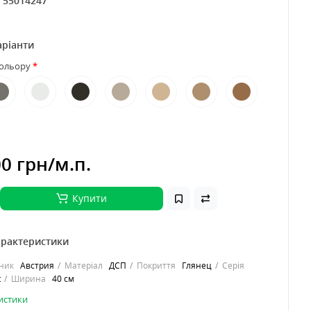
:
55014247
аріанти
кольору
00 грн
/м.п.
Купити
арактеристики
бник
Австрия
Матеріал
ДСП
Покриття
Глянец
Серія
t
Ширина
40 см
ристики