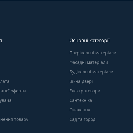
я
Основні категорії
Покрівельні матеріали
Фасадні матеріали
Будівельні матеріали
плата
Вікна-двері
ічної оферти
Електротовари
тувача
Сантехніка
Опалення
нення товару
Сад та город