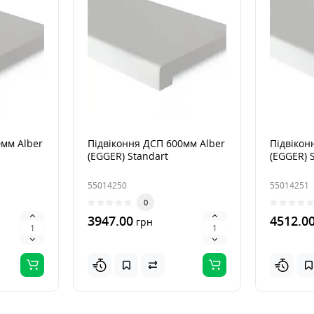
0мм Alber
Підвіконня ДСП 600мм Alber
Підвікон
(EGGER) Standart
(EGGER) 
55014250
55014251
0
3947.00
4512.0
грн