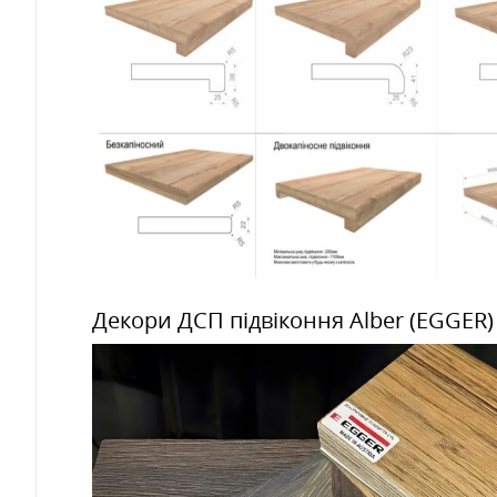
Декори ДСП підвіконня Alber (EGGER)