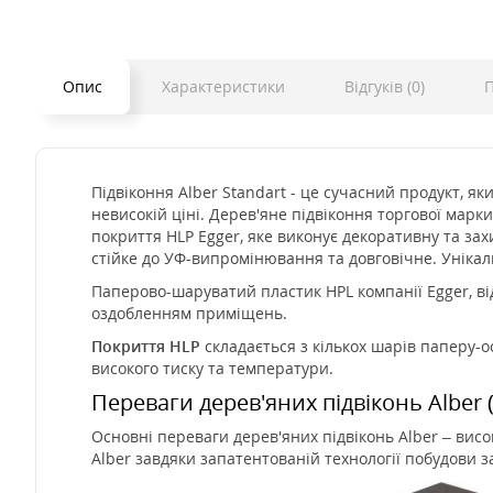
Опис
Характеристики
Відгуків (0)
П
Підвіконня Alber Standart - це сучасний продукт, як
невисокій ціні. Дерев'яне підвіконня торгової марки
покриття HLP Egger, яке виконує декоративну та зах
стійке до УФ-випромінювання та довговічне. Унікал
Паперово-шаруватий пластик HPL компанії Egger, ві
оздобленням приміщень.
Покриття HLP
складається з кількох шарів паперу-
високого тиску та температури.
Переваги дерев'яних підвіконь Alber (
Основні переваги дерев'яних підвіконь Alber – висо
Alber завдяки запатентованій технології побудови 