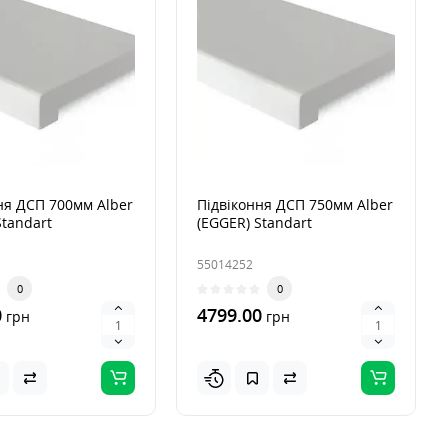
ня ДСП 700мм Alber
Підвіконня ДСП 750мм Alber
Standart
(EGGER) Standart
55014252
0
0
0
4799.00
грн
грн