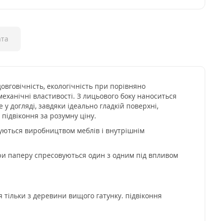
та
довговічність, екологічність при порівняно
-механічні властивості. З лицьового боку наноситься
у догляді, завдяки ідеально гладкій поверхні,
підвіконня за розумну ціну.
ежуються виробництвом меблів і внутрішнім
ри паперу спресовуються один з одним під впливом
я тільки з деревини вищого гатунку. підвіконня