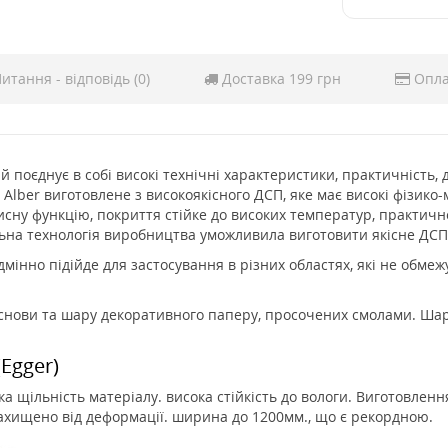
итання - відповідь (0)
Доставка 199 грн
Опла
ий поєднує в собі високі технічні характеристики, практичність, 
 Alber виготовлене з високоякісного ДСП, яке має високі фізико
исну функцію, покриття стійке до високих температур, практичне 
ьна технологія виробництва уможливила виготовити якісне ДСП 
дмінно підійде для застосування в різних областях, які не обм
основи та шару декоративного паперу, просочених смолами. Ша
Egger)
ка щільність матеріалу. висока стійкість до вологи. Виготовленн
захищено від деформації. ширина до 1200мм., що є рекордною.