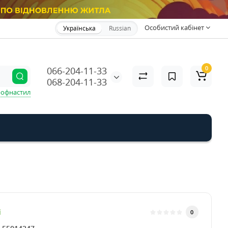
Особистий кабінет
Українська
Russian
0
066-204-11-33
068-204-11-33
офнастил
і
0