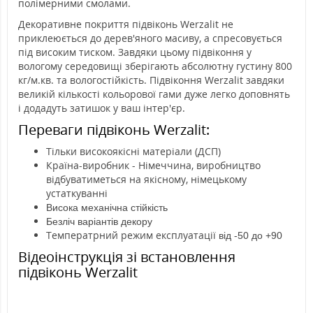
полімерними смолами.
Декоративне покриття підвіконь Werzalit не
приклеюється до дерев'яного масиву, а спресовується
під високим тиском. Завдяки цьому підвіконня у
вологому середовищі зберігають абсолютну густину 800
кг/м.кв. та вологостійкість. Підвіконня Werzalit завдяки
великій кількості кольорової гами дуже легко доповнять
і додадуть затишок у ваш інтер'єр.
Переваги підвіконь Werzalit:
Тільки високоякісні матеріали (ДСП)
Країна-виробник - Німеччина, виробництво
відбуватиметься на якісному, німецькому
устаткуванні
Висока механічна стійкість
Безліч варіантів декору
Температрний режим експлуатації
від -50 до +90
Відеоінструкція зі встановлення
підвіконь Werzalit