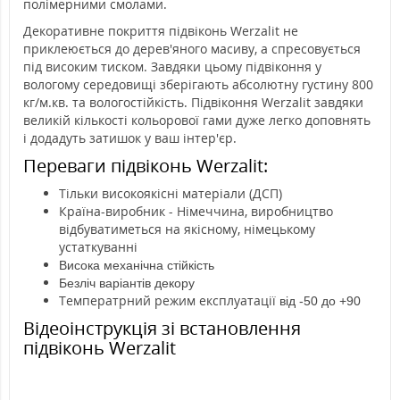
полімерними смолами.
Декоративне покриття підвіконь Werzalit не
приклеюється до дерев'яного масиву, а спресовується
під високим тиском. Завдяки цьому підвіконня у
вологому середовищі зберігають абсолютну густину 800
кг/м.кв. та вологостійкість. Підвіконня Werzalit завдяки
великій кількості кольорової гами дуже легко доповнять
і додадуть затишок у ваш інтер'єр.
Переваги підвіконь Werzalit:
Тільки високоякісні матеріали (ДСП)
Країна-виробник - Німеччина, виробництво
відбуватиметься на якісному, німецькому
устаткуванні
Висока механічна стійкість
Безліч варіантів декору
Температрний режим експлуатації
від -50 до +90
Відеоінструкція зі встановлення
підвіконь Werzalit