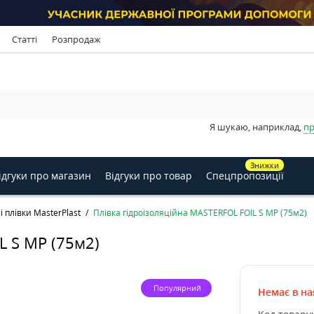
Статті
Розпродаж
Я шукаю, наприклад,
пр
Знижки
ідгуки про магазин
Відгуки про товар
Спецпропозиції
 плівки MasterPlast
Плівка гідроізоляційна MASTERFOL FOIL S MP (75м2)
L S MP (75м2)
Популярний
Немає в на