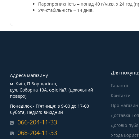
Паропроникність – понад 40 г/м.кв. х 24 год (п
УФ-стабільність – 14 днів.
Для покупц
Адреса магазину
м. Київ, П.Борщагівка,
Гарантії
вул. Соборна 10А, офіс №7, (цокольний
Контакти
поверх)
Про магазин
Понеділок - П'ятниця: з 9-00 до 17-00
Субота, Неділя: вихідний
Доставка і о
066-204-11-33
Договір публ
068-204-11-33
Угода корис