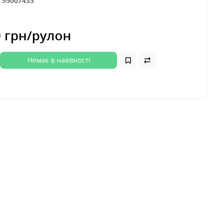
:
55007433
t
0 грн
/рулон
Немає в наявності