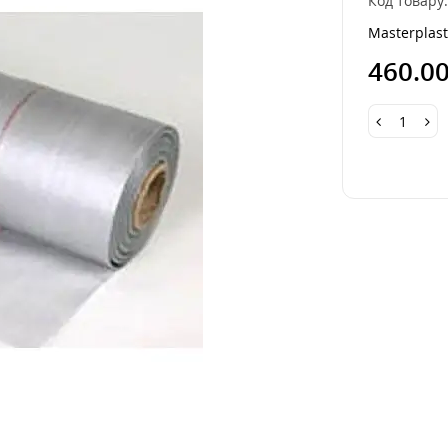
Код товару
Masterplas
460.0