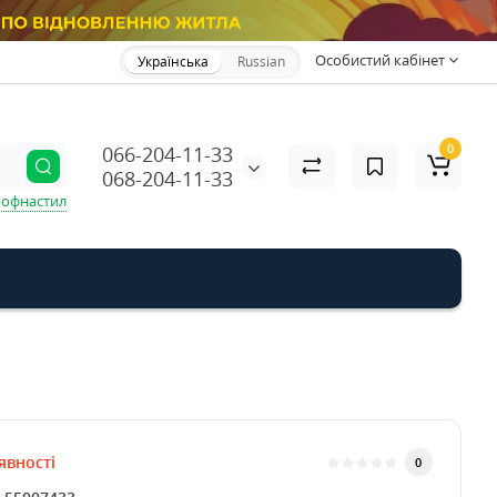
Особистий кабінет
Українська
Russian
0
066-204-11-33
068-204-11-33
офнастил
явності
0