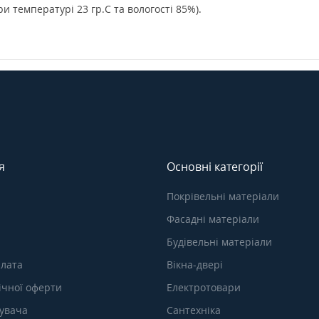
ри температурі 23 гр.С та вологості 85%).
я
Основні категорії
Покрівельні матеріали
Фасадні матеріали
Будівельні матеріали
плата
Вікна-двері
ічної оферти
Електротовари
тувача
Сантехніка