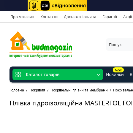
Про магазин
Контакти
Доставка і оплата
Гарантії
Акції
New
Новинки
В
Каталог товарів
Головна
Покрівля
Покрівельні плівки та мембрани
Покрівельні
Плівка гідроізоляційна MASTERFOL FOI