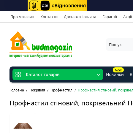
Про магазин
Контакти
Доставка і оплата
Гарантії
Акції
New
Новинки
В
Каталог товарів
Головна
Покрівля
Профнастил
Профнастил стіновий, покрівел
Профнастил стіновий, покрівельний П-