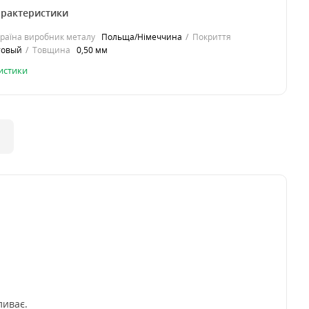
арактеристики
раїна виробник металу
Польща/Німеччина
Покриття
товый
Товщина
0,50 мм
ристики
ливає.