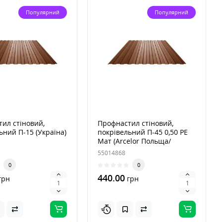
Популярний
Популярний
ил стіновий,
Профнастил стіновий,
ьний П-15 (Україна)
покрівельний П-45 0,50 PE
Мат (Arсelor Польща/
Німеччина) Zn225
55014868
0
0
440.00
грн
грн