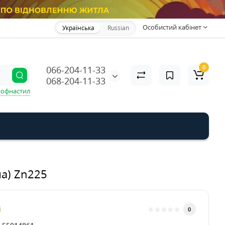
Особистий кабінет
Українська
Russian
0
066-204-11-33
068-204-11-33
офнастил
на) Zn225
і
0