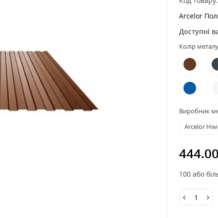
Код товару
Arcelor По
Доступні в
Колір металу
Виробник м
Arcelor Ні
444.0
100 або біл