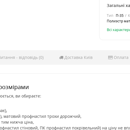
Загальні х
Тип
П-35
К
Полиэстр ма
Всі характе
итання - відповідь (0)
Доставка Київ
Оплата
розмірами
юється, ви обираєте:
ає),
E), матовий профнастил трохи дорожчий,
 тим нижча ціна,
рофнастил стіновий, ПК профнастил покрівельний) на ціну не вп