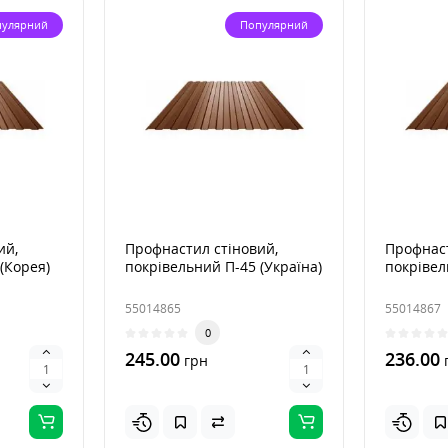
пулярний
Популярний
ий,
Профнастил стіновий,
Профнаст
(Корея)
покрівельний П-45 (Україна)
покрівел
55014865
55014867
0
245.00
236.00
грн