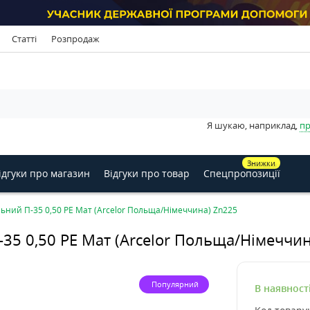
Статті
Розпродаж
Я шукаю, наприклад,
пр
Знижки
ідгуки про магазин
Відгуки про товар
Спецпропозиції
ьний П-35 0,50 PE Мат (Arсelor Польща/Німеччина) Zn225
35 0,50 PE Мат (Arсelor Польща/Німеччи
Популярний
В наявност