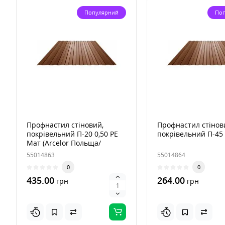
Популярний
По
Профнастил стіновий,
Профнастил стінов
покрівельний П-20 0,50 PE
покрівельний П-45 
Мат (Arсelor Польща/
Німеччина)
55014863
55014864
0
0
435.00
264.00
грн
грн