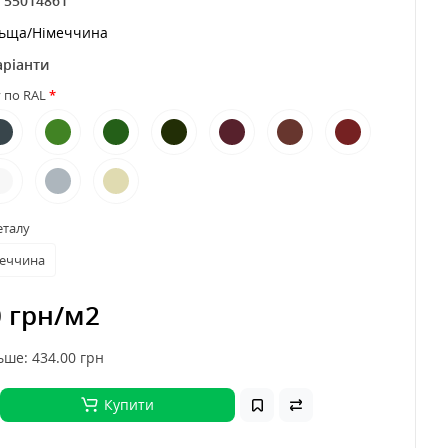
:
55014861
льща/Німеччина
аріанти
 по RAL
еталу
меччина
0 грн
/м2
ьше: 434.00
грн
Купити