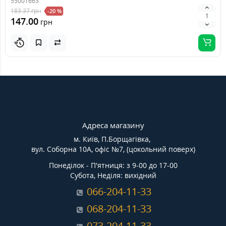
55001663
183.37
грн
-20 %
147.00
грн
Адреса магазину
м. Київ, П.Борщагівка,
вул. Соборна 10А, офіс №7, (цокольний поверх)
Понеділок - П'ятниця: з 9-00 до 17-00
Субота, Неділя: вихідний
066-204-11-33
068-204-11-33
073-204-11-33