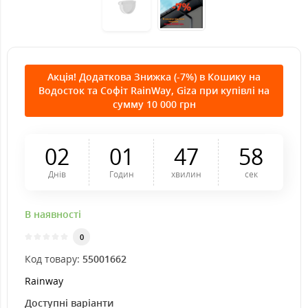
Акція! Додаткова Знижка (-7%) в Кошику на
Водосток та Софіт RainWay, Giza при купівлі на
сумму 10 000 грн
0
2
0
1
4
7
5
8
Днів
Годин
хвилин
сек
В наявності
0
Код товару:
55001662
Rainway
Доступні варіанти