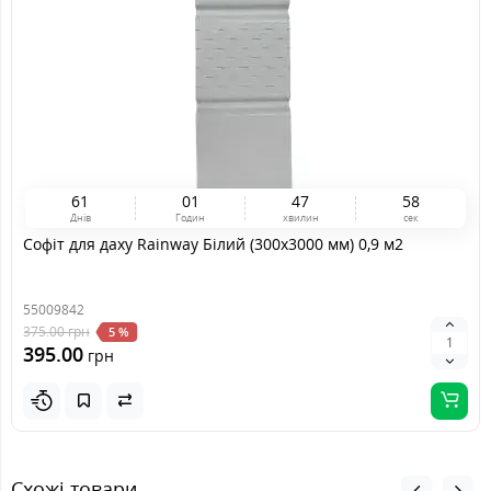
6
1
0
1
4
7
5
8
Днів
Годин
хвилин
сек
Софіт для даху Rainway Білий (300x3000 мм) 0,9 м2
55009842
375.00
грн
5 %
395.00
грн
Схожі товари