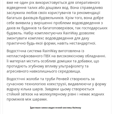
вже не один рік використовується для оперативного
відведення талих або дощових вод. Вона справедливо
заслужила любов своїх користувачів та рекомендації
багатьох фахівців-будівельників. Крім того, вона добре
себе виявила у вирішенні проблеми водовідведення з
дахів як будинків та багатоповерхівок, так господарських
будівель. Набір комплектуючих RainWay дозволяє
змонтувати комплекс водовідведення для даху
практично будь-якої форми, навіть нестандартної.
Водостічна система RainWay виготовлена із
непластифікованого ПВХ на високоякісному обладнанні.
Її матеріал містить особливі домішки та добавки, що
протидіють згубному впливу ультрафіолету та
агресивного навколишнього середовища.
Водостічні жолоби та труби Ренвей створюють за
сучасною технологією коекструзії, видавлюючи у форму
відразу кілька шарів. Завдяки цьому створюється
стійкий зв'язок на молекулярному рівні і немає жодних
проміжків між шарами.