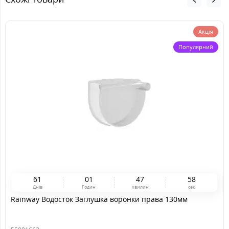
Акція
Популярний
6
1
0
1
4
7
5
8
Днів
Годин
хвилин
сек
Rainway Водосток Заглушка воронки права 130мм