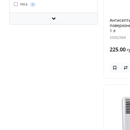
Vitra
1
Антисепти
поверхонь
1 л
55002969
225.00
г