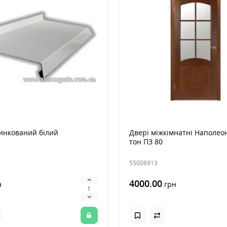
инкований білий
Двері міжкімнатні Наполео
тон ПЗ 80
55006913
4000.00
н
грн