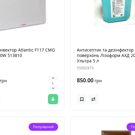
нвектор Atlantic F117 CMG
Антисептик та дезінфектор
00W 513810
поверхонь Лізоформ АХД 2
Ультра 5 л
55002973
850.00
грн
грн
Популярний
П