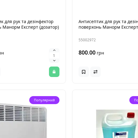
к для рук та дезінфектор
Антисептик для рук та дезі
 Манорм Експерт (дозатор)
поверхонь Манорм Експерт
55002972
800.00
рн
грн
Популярний
П