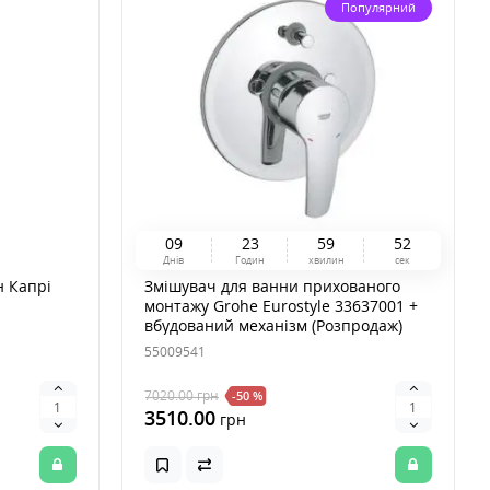
Популярний
0
9
2
3
5
9
5
1
Днів
Годин
хвилин
сек
н Капрі
Змішувач для ванни прихованого
монтажу Grohe Eurostyle 33637001 +
вбудований механізм (Розпродаж)
55009541
7020.00
грн
-50 %
3510.00
грн