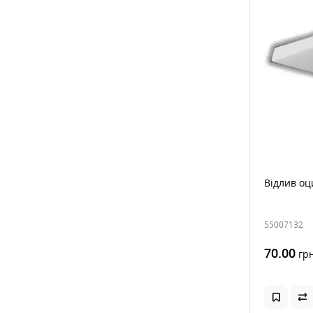
Відлив оц
55007132
70.00
гр