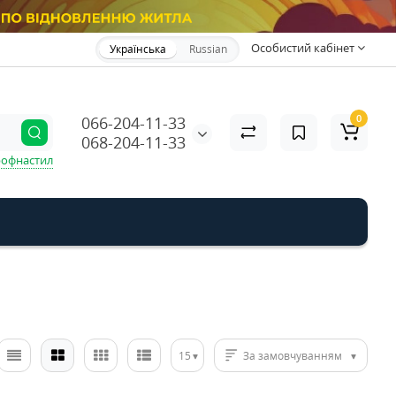
Особистий кабінет
Українська
Russian
0
066-204-11-33
068-204-11-33
офнастил
15
За замовчуванням