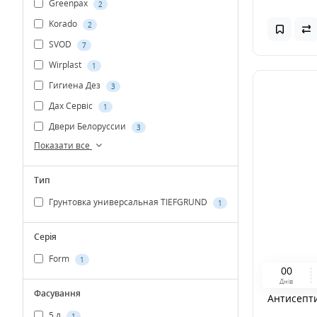
Greenpax
2
Korado
2
SVOD
7
Wirplast
1
Гигиена Дез
3
Дах Сервiс
1
Двери Белоруссии
3
Показати все
Тип
Грунтовка универсальная TIEFGRUND
1
Серія
Form
1
0
0
Днів
Фасування
Антисепти
5 л
1