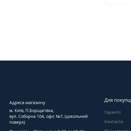
Для покупц
Адреса магазину
м. Київ, П.Борщагівка,
Гарантії
вул. Соборна 10А, офіс №7, (цокольний
Контакти
поверх)
Про магазин