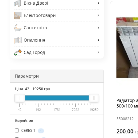
Вікна Двері
Електротовари
Сантехніка
Опалення
Сад Город
Параметри
Ціна
42
-
19250
грн
Радіатор 
500/100 м
42
192
1731
7022
19250
55008212
Виробник
200.00
CERESIT
г
1