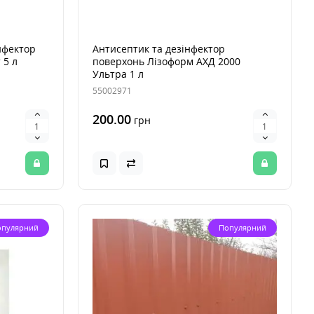
нфектор
Антисептик та дезінфектор
 5 л
поверхонь Лізоформ АХД 2000
Ультра 1 л
55002971
200.00
грн
опулярний
Популярний