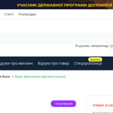
Статті
Розпродаж
Я шукаю, наприклад,
пр
Знижки
ідгуки про магазин
Відгуки про товар
Спецпропозиції
я Roser
Roser Закінчення круглого коника
Популярний
Немає в на