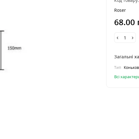
Код товару
Roser
68.00 
Загальні х
Тип
Конько
Всі характе