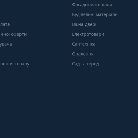
Фасадні матеріали
Будівельні матеріали
плата
Вікна-двері
ічної оферти
Електротовари
тувача
Сантехніка
Опалення
нення товару
Сад та город