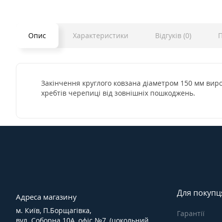
Опис
Характеристики
Відгуків (0)
П
Закінчення круглого ковзана діаметром 150 мм вир
хребтів черепиці від зовнішніх пошкоджень.
Для покупц
Адреса магазину
м. Київ, П.Борщагівка,
Гарантії
вул. Соборна 10А, офіс №7, (цокольний