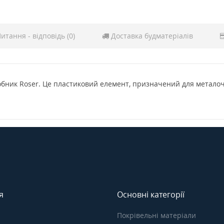
итання - відповідь (0)
Доставка будматеріалів
обник Roser. Це пластиковий елемент, призначений для металоче
я
Основні категорії
Покрівельні матеріали