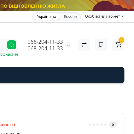
Особистий кабінет
Українська
Russian
0
066-204-11-33
068-204-11-33
офнастил
явності
0