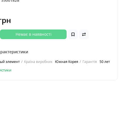
:
55001828
грн
Немає в наявності
арактеристики
вый элемент
Країна виробник
Южная Корея
Гарантія
50 лет
ристики