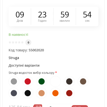
0
9
2
3
5
9
5
4
Днів
Годин
хвилин
сек
В наявності
0
Код товару:
55002020
Struga
Доступні варіанти
Struga водосток вибір кольору
125.84 грн
-10 %