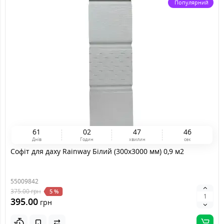
Популярний
6
1
0
2
4
7
4
6
Днів
Годин
хвилин
сек
Софіт для даху Rainway Білий (300x3000 мм) 0,9 м2
55009842
375.00
грн
5 %
395.00
грн