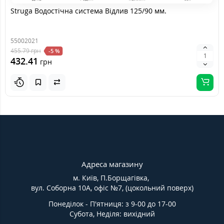
Struga Водостічна система Відлив 125/90 мм.
55002021
455.79
грн
-5 %
432.41
грн
Адреса магазину
м. Київ, П.Борщагівка,
вул. Соборна 10А, офіс №7, (цокольний поверх)
Понеділок - П'ятниця: з 9-00 до 17-00
Субота, Неділя: вихідний