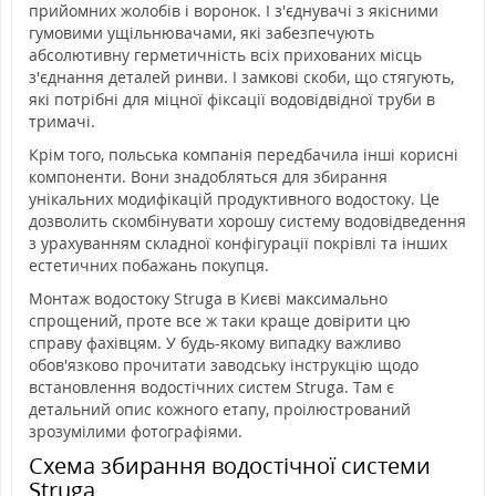
прийомних жолобів і воронок. І з'єднувачі з якісними
гумовими ущільнювачами, які забезпечують
абсолютивну герметичність всіх прихованих місць
з'єднання деталей ринви. І замкові скоби, що стягують,
які потрібні для міцної фіксації водовідвідної труби в
тримачі.
Крім того, польська компанія передбачила інші корисні
компоненти. Вони знадобляться для збирання
унікальних модифікацій продуктивного водостоку. Це
дозволить скомбінувати хорошу систему водовідведення
з урахуванням складної конфігурації покрівлі та інших
естетичних побажань покупця.
Монтаж водостоку Struga в Києві максимально
спрощений, проте все ж таки краще довірити цю
справу фахівцям. У будь-якому випадку важливо
обов'язково прочитати заводську інструкцію щодо
встановлення водостічних систем Struga. Там є
детальний опис кожного етапу, проілюстрований
зрозумілими фотографіями.
Схема збирання водостічної системи
Struga