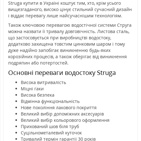
Struga купити в Україні коштує тим, хто, крім усього
вищезгаданого, високо цінує стильний сучасний дизайн
і віддає перевагу лише найсучаснішим технологіям.
Також ключовою перевагою водостічної системи Струга
можна назвати її тривалу довговічність. Листова сталь,
що застосовується при виробництві водостоку,
додатково захищена товстим цинковим шаром і тому
дуже надійно запобігає виникненню будь-яких
корозійних процесів, а також оберігає від виникнення
подряпин або потертостей.
Основні переваги водостоку Struga
Висока витривалість
Міцні гаки
Висока безпека
Відмінна функціональність
Нове покоління лакового покриття
Великий вибір допоміжних аксесуарів
Великий вибір кольорового оформлення
Прихований шов біля труб
Суцільнометалевий куточок
Тривалий термін гарантії 30 років