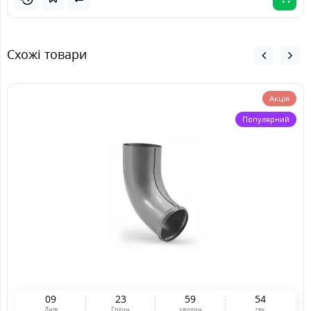
Схожі товари
Акція
Популярний
0
9
2
3
5
9
5
4
Днів
Годин
хвилин
сек