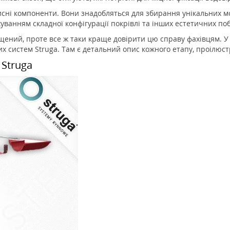
исні компоненти. Вони знадобляться для збирання унікальних м
уванням складної конфігурації покрівлі та інших естетичних по
щений, проте все ж таки краще довірити цю справу фахівцям. У
их систем Struga. Там є детальний опис кожного етапу, проілю
 Struga