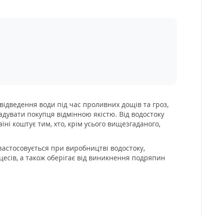
відведення води під час проливних дощів та гроз,
адувати покупця відмінною якістю. Від водостоку
їні коштує тим, хто, крім усього вищезгаданого,
застосовується при виробництві водостоку,
есів, а також оберігає від виникнення подряпин