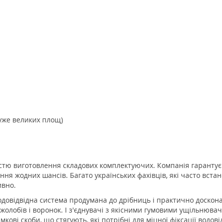
дуже великих площ)
істю виготовлення складових комплектуючих. Компанія гарантує 
я жодних шансів. Багато українських фахівців, які часто встан
ивно.
довідвідна система продумана до дрібниць і практично досконал
их жолобів і воронок. І з'єднувачі з якісними гумовими ущільню
кові скоби, що стягують, які потрібні для міцної фіксації водові