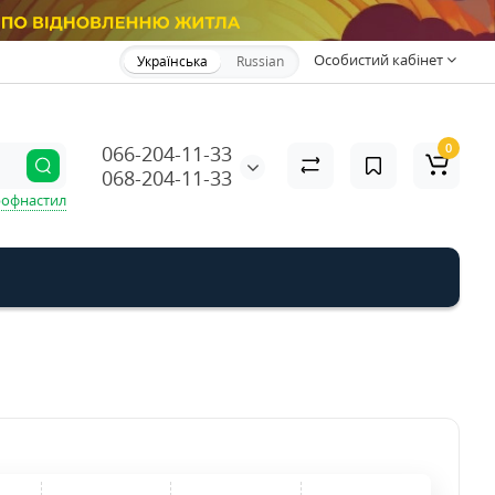
Особистий кабінет
Українська
Russian
0
066-204-11-33
068-204-11-33
офнастил