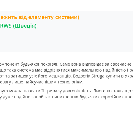
алежить від елементу системи)
 RWS (Швеція)
мпонент будь-якої покрівлі. Саме вона відповідає за своєчасне 
 що така система має відрізнятися максимальною надійністю і р
рт та затишок усіх його мешканців. Водостік Struga купити в Укра
ревагу лише найсучаснішим технологіям.
га можна назвати її тривалу довговічність. Листова сталь, що 
 дуже надійно запобігає виникненню будь-яких корозійних проц