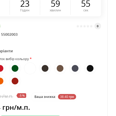
2
3
5
9
5
4
Годин
хвилин
сек
і
0
:
55002003
аріанти
ток вибір кольору
рн
/м.п.
-5 %
Ваша знижка:
38.40
грн
4 грн
/м.п.