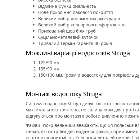
Відмінна функціональність
Нове покоління лакового покриття
Великий вибір допоміжних аксесуарів
Великий вибір кольорового оформлення
Прихований шов біля труб
Суцільнометалевий куточок
Тривалий термін гарантії 30 років
Можливі варіації водостоків Struga
125/90 мм.
135/90 мм.
150/100 мм. (розмір водостоку для покрівель 
Монтаж водостоку Struga
Система водостоку Struga дивує клієнта своєю точн
максимальною точністю, не залишаючи для протіканн
відгукуються про монтажні роботи виключно позит
Фахівці-покрівельники вважають, що ця польська во
гачків, які потрібні для надійної фіксації прийомн
всіх прихованих місць з'єднання деталей ринви. І зам