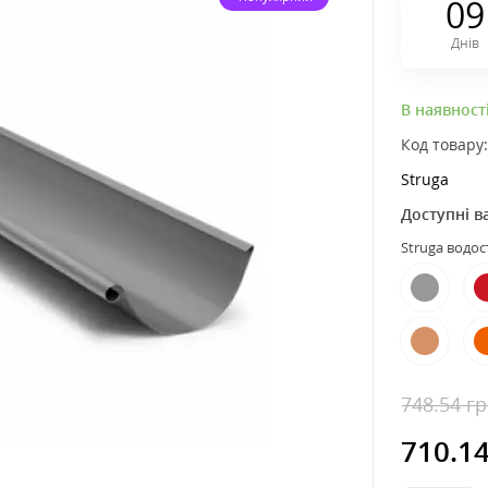
0
9
Днів
В наявност
Код товару
Struga
Доступні в
Struga водос
748.54 г
710.1