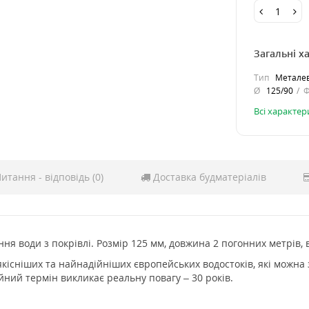
Загальні х
Тип
Металев
Ø
125/90
Всі характе
итання - відповідь (0)
Доставка будматеріалів
ня води з покрівлі. Розмір 125 мм, довжина 2 погонних метрів, 
кісніших та найнадійніших європейських водостоків, які можна 
ійний термін викликає реальну повагу – 30 років.