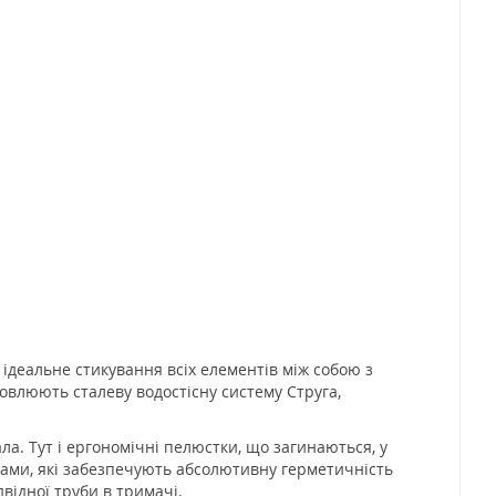
ідеальне стикування всіх елементів між собою з
овлюють сталеву водостісну систему Струга,
а. Тут і ергономічні пелюстки, що загинаються, у
вачами, які забезпечують абсолютивну герметичність
двідної труби в тримачі.