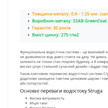
Товщина металу: 0,6 - 1.25 мм. (з
Виробник металу: SSAB GreenCoat
Гарантія: 30 років
Вміст цинку: 275 г/м2
Функціональна водостічна система – це важливий ко
не дозволяючи воді довго стояти на даху. Не дивно,
залежить не тільки стан покрівлі будинку, а й комфо
високо цінує стильний сучасний дизайн і віддає пе
Також ключовою перевагою водостічної системи Стру
додатково захищена товстим цинковим шаром і тому
або потертостей.
Основні переваги водостоку Struga
Висока витривалість
Міцні гаки
Висока безпека