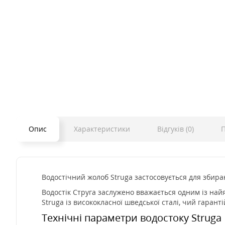
Опис
Характеристики
Відгуків (0)
П
Водостічний жолоб Struga застосовується для збиран
Водостік Струга заслужено вважається одним із найя
Struga із висококласної шведської сталі, чий гарант
Технічні параметри водостоку Struga