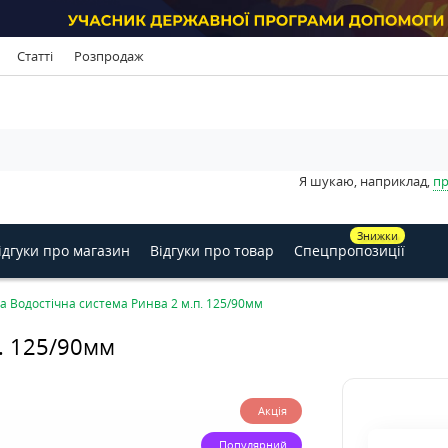
Статті
Розпродаж
Я шукаю, наприклад,
пр
Знижки
ідгуки про магазин
Відгуки про товар
Спецпропозиції
ga Водостічна система Ринва 2 м.п. 125/90мм
п. 125/90мм
Акція
Популярний