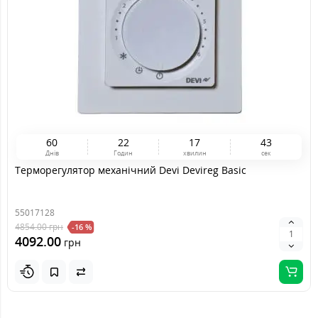
6
0
2
2
1
7
4
3
Днів
Годин
хвилин
сек
Терморегулятор механічний Devi Devireg Basic
55017128
4854.00
грн
-16 %
4092.00
грн