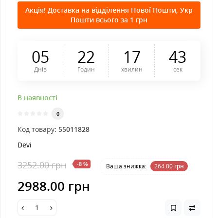
Акція! Доставка на відділення Нової Пошти, Укр
Пошти всього за 1 грн
0
5
2
2
1
7
4
3
Днів
Годин
хвилин
сек
В наявності
0
Код товару:
55011828
Devi
3252.00 грн
-8 %
Ваша знижка:
264.00
грн
2988.00 грн