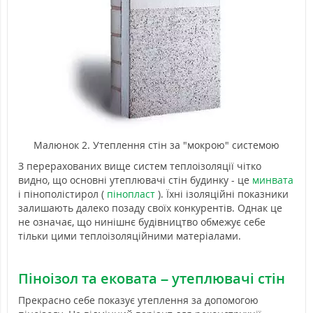
Малюнок 2. Утеплення стін за "мокрою" системою
З перерахованих вище систем теплоізоляції чітко
видно, що основні утеплювачі стін будинку - це
минвата
і пінополістирол (
пінопласт
). Їхні ізоляційні показники
залишають далеко позаду своїх конкурентів. Однак це
не означає, що нинішнє будівництво обмежує себе
тільки цими теплоізоляційними матеріалами.
Піноізол та ековата – утеплювачі стін
Прекрасно себе показує утеплення за допомогою