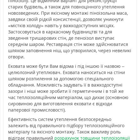
піноізолу. Це відмінний варіант для реконструкції
старих будівель, а також для повноцінного утеплення
новозведених. При якісному монтажі піноізольна маса,
завдяки своїй рідкій консистенції, дозволяє уникнути
«містків холоду» навіть у важкодоступних місцях.
Застосовується в каркасному будівництві та для
зведення тришарових стін, де пеноізол виступає
середнім шаром. Реставрація стін може здійснюватися
шляхом заповнення ніш, що утворилися, через невеликі
отвори.
Ековата може бути Вам відома і під іншою її назвою –
целюлозний утеплювач. Ековата наноситься на стіни
шляхом розпилення за допомогою спеціального
обладнання. Можливість задувать її в важкодоступні
зазори і ніші може зробити її герметичним і в той же
час теплоізоляційним матеріалом, що дихає (основною
сировиною для виготовлення ековати є відходи
паперової промисловості).
Ефективність систем утеплення безпосередньо
залежить від правильного підбору теплоізоляційного
матеріалу та якісного монтажу. Також важливу роль
відіграє правильний
розрахунок товщини теплоізоляції