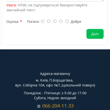
Увага:
HTML не підтримується! Використовуйте
звичайний текст.
Оцінка:
Погано
Добре
Далі
Адреса магазину
м. Київ, П.Борщагівка,
вул. Соборна 10А, офіс №7, (цокольний поверх)
Понеділок - П'ятниця: з 9-00 до 17-00
Субота, Неділя: вихідний
066-204-11-33