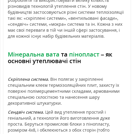
розробляти та використовувати велику кількість
різновидів технологій утеплення стін.
У новому
будівництві застосовуються різні системи теплоізоляції
такі як: «скріплені системи», «вентильовані фасади»,
«сендвіч» системи, «мокра» система та ін. Кожна з них
має свої переваги в тій чи іншій сфері застосування, і
для кожної існує набір будівельних матеріалів.
Мінеральна вата
та
пінопласт
– як
основні утеплювачі стін
Скріплена система.
Він полягає у закріпленні
спеціальним клеєм термоізоляційних плит, захисту їх
поверхні полімерцементними складами, армованими
спеціальною склосіткою та нанесення шару
декоративної штукатурки.
Сендвіч система.
Цей вид утеплення простий і
геніальний, а технологія його виготовлення дуже
проста. Беруться промислові блоки з пінопласту,
розміром 4х8, і обклеюються з обох сторін (тобто