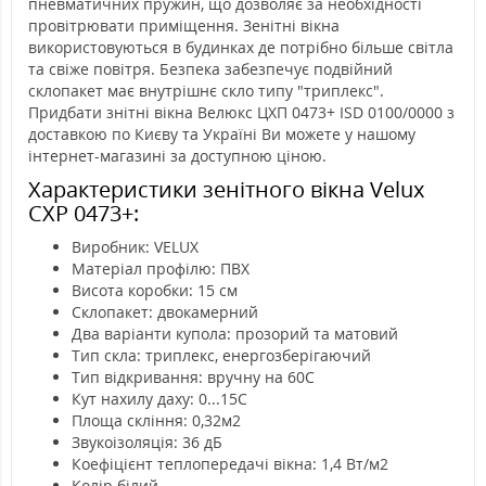
пневматичних пружин, що дозволяє за необхідності
провітрювати приміщення. Зенітні вікна
використовуються в будинках де потрібно більше світла
та свіже повітря. Безпека забезпечує подвійний
склопакет має внутрішнє скло типу "триплекс".
Придбати знітні вікна Велюкс ЦХП 0473+ ISD 0100/0000 з
доставкою по Києву та Україні Ви можете у нашому
інтернет-магазині за доступною ціною.
Характеристики зенітного вікна Velux
CXP 0473+:
Виробник: VELUX
Матеріал профілю: ПВХ
Висота коробки: 15 см
Склопакет: двокамерний
Два варіанти купола: прозорий та матовий
Тип скла: триплекс, енергозберігаючий
Тип відкривання: вручну на 60С
Кут нахилу даху: 0...15С
Площа скління: 0,32м2
Звукоізоляція: 36 дБ
Коефіцієнт теплопередачі вікна: 1,4 Вт/м2
Колір білий