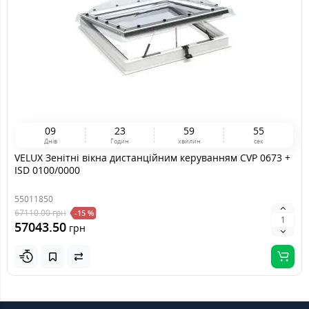
0
9
2
3
5
9
5
4
Днів
Годин
хвилин
сек
VELUX Зенітні вікна дистанційним керуванням CVP 0673 +
ISD 0100/0000
55011850
67110.00
грн
-15 %
57043.50
грн