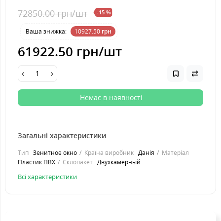
72850.00 грн
/шт
-15 %
Ваша знижка:
10927.50
грн
61922.50 грн
/шт
Немає в наявності
Загальні характеристики
Тип
Зенитное окно
Країна виробник
Данія
Матеріал
Пластик ПВХ
Склопакет
Двухкамерный
Всі характеристики