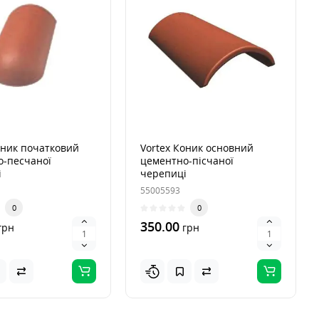
оник початковий
Vortex Коник основний
о-песчаної
цементно-пісчаної
і
черепиці
55005593
0
0
350.00
грн
грн