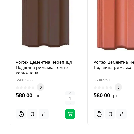
Vortex Цементна черепиця
Vortex Цементна ч
Подвійна римська Темно-
Подвійна римська 
коричнева
55002268
55002291
0
0
580.00
580.00
грн
грн