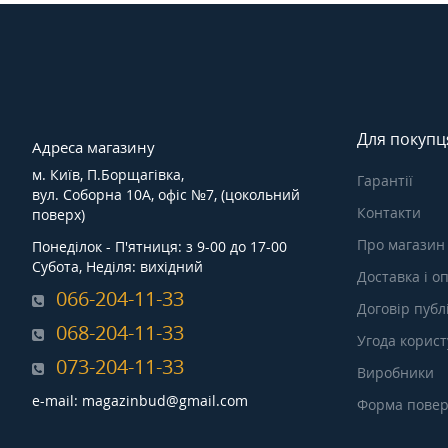
Для покупц
Адреса магазину
м. Київ, П.Борщагівка,
Гарантії
вул. Соборна 10А, офіс №7, (цокольний
Контакти
поверх)
Про магазин
Понеділок - П'ятниця: з 9-00 до 17-00
Субота, Неділя: вихідний
Доставка і о
066-204-11-33
Договір публ
068-204-11-33
Угода корис
073-204-11-33
Виробники
e-mail: magazinbud@gmail.com
Форма повер