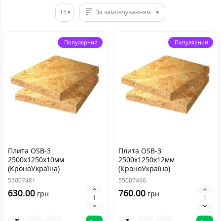
15
За замовчуванням
Популярний
Популярний
Плита OSB-3
Плита OSB-3
2500х1250х10мм
2500х1250х12мм
(КроноУкраїна)
(КроноУкраїна)
55007481
55007466
630.00
760.00
грн
грн