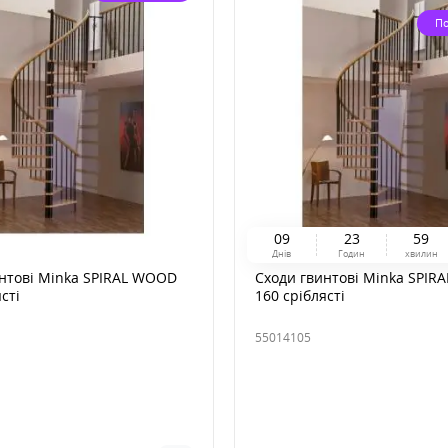
П
0
9
2
3
5
9
Днів
Годин
хвилин
нтові Minka SPIRAL WOOD
Сходи гвинтові Minka SPIR
сті
160 сріблясті
55014105