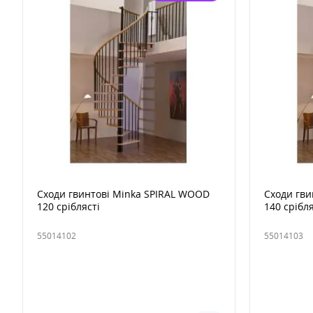
Сходи гвинтові Minka SPIRAL WOOD
Сходи гви
120 сріблясті
140 срібля
55014102
55014103