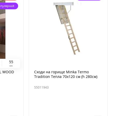
опулярний
5
4
сек
AL WOOD
Сходи на горище Minka Termo
Tradition Тепла 70х120 см (h 280см)
55011943