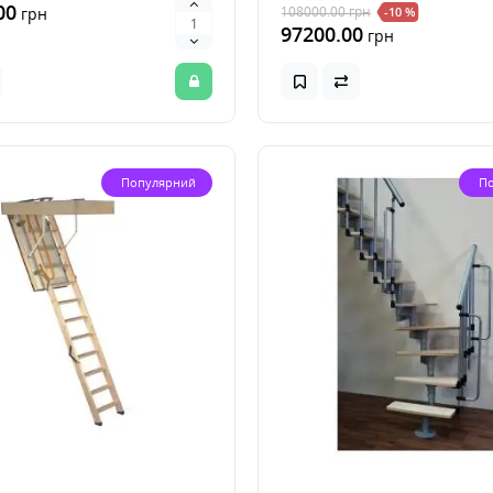
00
108000.00
грн
грн
-10 %
97200.00
грн
Популярний
П