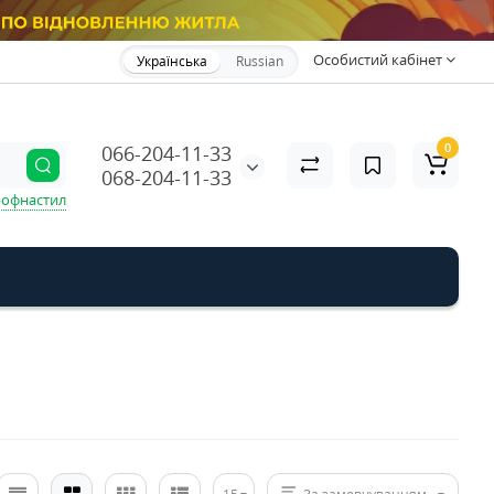
Особистий кабінет
Українська
Russian
0
066-204-11-33
068-204-11-33
офнастил