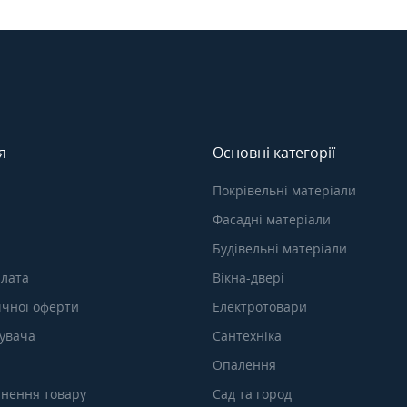
я
Основні категорії
Покрівельні матеріали
Фасадні матеріали
Будівельні матеріали
плата
Вікна-двері
ічної оферти
Електротовари
тувача
Сантехніка
Опалення
нення товару
Сад та город