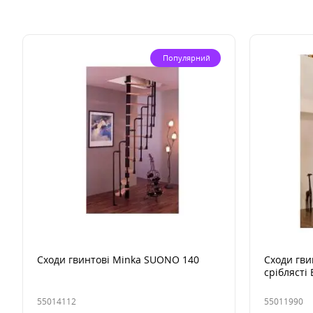
Популярний
Сходи гвинтові Minka SUONO 140
Сходи гви
сріблясті 
55014112
55011990