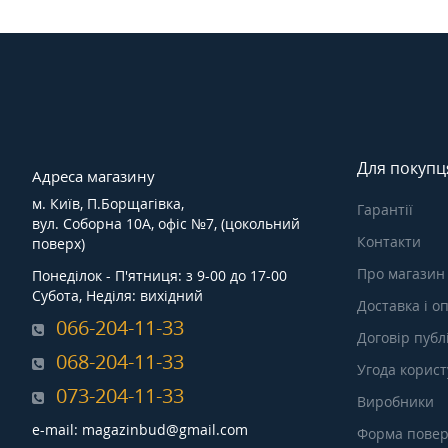
Для покупц
Адреса магазину
м. Київ, П.Борщагівка,
Гарантії
вул. Соборна 10А, офіс №7, (цокольний
Контакти
поверх)
Про магазин
Понеділок - П'ятниця: з 9-00 до 17-00
Субота, Неділя: вихідний
Доставка і о
066-204-11-33
Договір публ
068-204-11-33
Угода корис
073-204-11-33
Виробники
e-mail: magazinbud@gmail.com
Форма повер