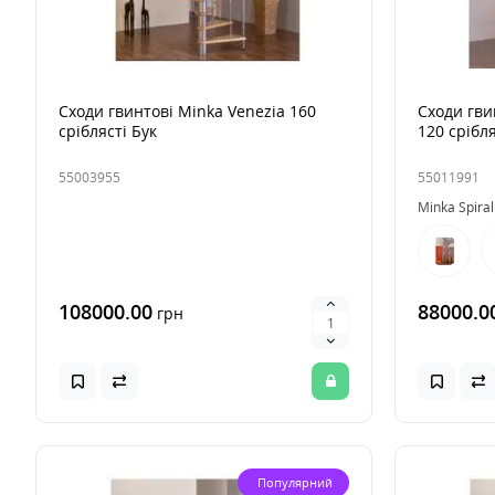
Сходи гвинтові Minka Venezia 160
Сходи гви
сріблясті Бук
120 срібля
55003955
55011991
Minka Spiral
108000.00
88000.0
грн
Популярний