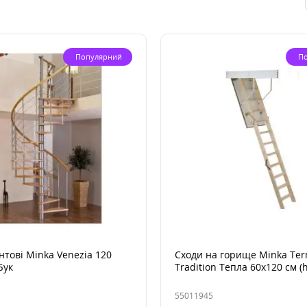
Популярний
П
нтові Minka Venezia 120
Сходи на горище Minka Te
Бук
Tradition Тепла 60х120 см (
55011945