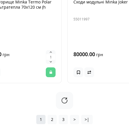
горище Minka Termo Polar
Сходи модульні Minka Joker 
ьтратепла 70х120 см (h
55011997
0
80000.00
грн
грн
1
2
3
>
>|