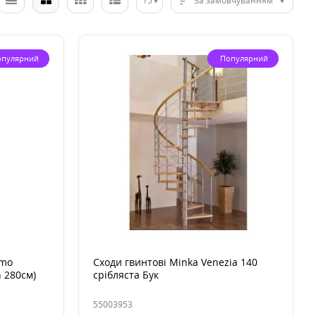
15
За замовчуванням
опулярний
Популярний
rmo
Сходи гвинтові Minka Venezia 140
h 280см)
срібляста Бук
55003953