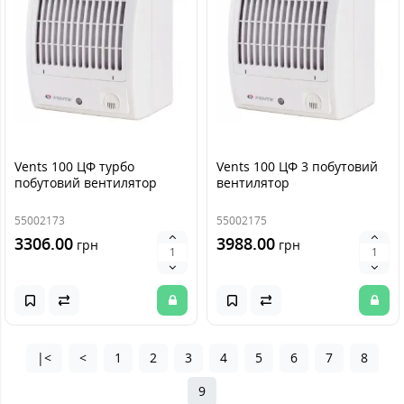
Vents 100 ЦФ турбо
Vents 100 ЦФ 3 побутовий
побутовий вентилятор
вентилятор
55002173
55002175
3306.00
3988.00
грн
грн
|<
<
1
2
3
4
5
6
7
8
9