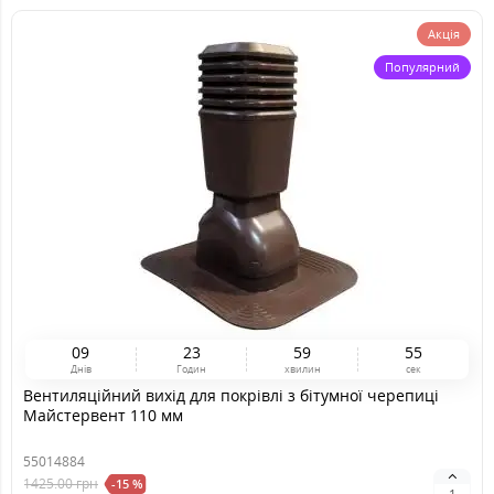
Акція
Популярний
0
9
2
3
5
9
5
4
Днів
Годин
хвилин
сек
Вентиляційний вихід для покрівлі з бітумної черепиці
Майстервент 110 мм
55014884
1425.00
грн
-15 %