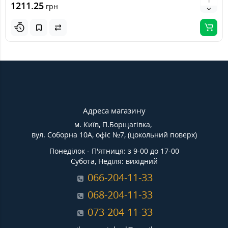
1211.25
грн
Адреса магазину
м. Київ, П.Борщагівка,
вул. Соборна 10А, офіс №7, (цокольний поверх)
Понеділок - П'ятниця: з 9-00 до 17-00
Субота, Неділя: вихідний
066-204-11-33
068-204-11-33
073-204-11-33