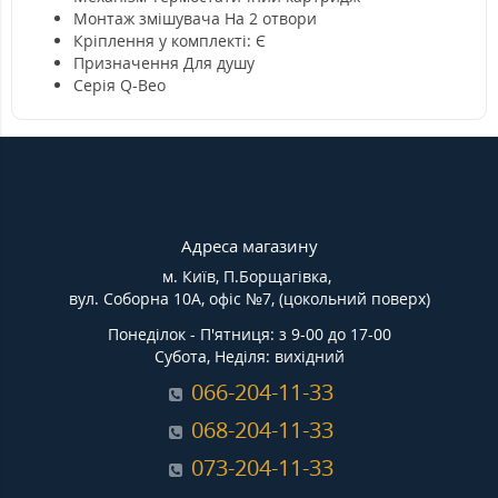
Монтаж змішувача На 2 отвори
Кріплення у комплекті: Є
Призначення Для душу
Серія Q-Beo
Адреса магазину
м. Київ, П.Борщагівка,
вул. Соборна 10А, офіс №7, (цокольний поверх)
Понеділок - П'ятниця: з 9-00 до 17-00
Субота, Неділя: вихідний
066-204-11-33
068-204-11-33
073-204-11-33