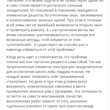
тем более. Это можно ощутить не только через щели, но
и само стекло является достаточно сильным
охладителем. Из поколения в поколение передаются
знаменитые рецепты по утеплению окон, заклеиванию
и конопачиванию оконных щелей. При этом в течении
всей зимы нет не малейшей возможности открыть окно
и проветрить комнату. А с наступлением весны мы
вновь начинаем «распаковываться», используя все
возможные методы, чтоб избавится от этих
«утеплителей». А существуют ли способы раз и
навсегда избавиться от этой проблемы?
Когда речь идет о стеклопакетах, эта проблема
полностью или частично решается сама собой. Так как
прорезиненные элементы конструкции предусмотрены
для исключения какого-либо поддува в окнах. Не
каждый может позволить себе трехкамерный
стеклопакет. Но даже и при этом условии могут
возникнуть нежелательные сквозняки в месте
примыкания оконных рам с проемами. Эта оплошность
остается на совести монтажников. Качество
выполненных работ зависит от того, насколько
тщательно утеплено то самое пространство между