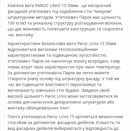
Кам'яна вата PAROC LINIO 15 50мм - це негорючий
фасадний утеплювач під оздоблення стін "мокрим"
штукатурним методом. Утеплювач Парок має щільність
100 кг/м3 та унікальну структуру розташування волокон,
що дає можливість полегшити конструкцію та скоротити
час монтажу.
Характеристики базальтової вати Paroc Linio 15 50мм
відрізняються високими теплоізоляційними
характеристиками та підвищеною лугостійкістю.
Утеплювач Парок не накопичує вологу всередині, тому
немає втрат своїх характеристик при зміні температур.
За допомогою утеплювача Парок ви легко можете
створити рівну основу під штукатурку фасаду. У той же
час ви підвищите властивості звукоізоляції та
вогнезахисту зовнішніх стін будівлі. Завдяки своїй
високій щільності Paroc Linio може застосовуватися як
основа для нанесення декоративної штукатурки або
монтажу облицювальних плит.
Плити утеплювача Paroc Linio 15 кріпляться механічним
способом за допомогою фасадних дюбелів. Кількість та
вид фасадних дюбелів вибираються у відповідність до