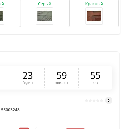
ый
Серый
Красный
2
3
5
9
5
4
Годин
хвилин
сек
і
0
:
55003248