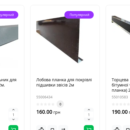
пулярний
Популярний
ьник для
Лобова планка для покрівлі
Торцева 
2м.
підшивки звісів 2м
бітумної
планка) 
55006434
55010583
0
160.00
190.00
грн