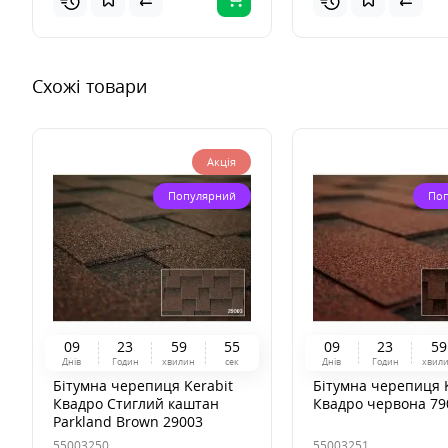
Схожі товари
Акція
Популярний
По
0
9
2
3
5
9
5
4
0
9
2
3
5
9
Днів
Годин
хвилин
сек
Днів
Годин
хвил
Бітумна черепиця Kerabit
Бітумна черепиця K
Квадро Стиглий каштан
Квадро червона 79
Parkland Brown 29003
55003250
55003251