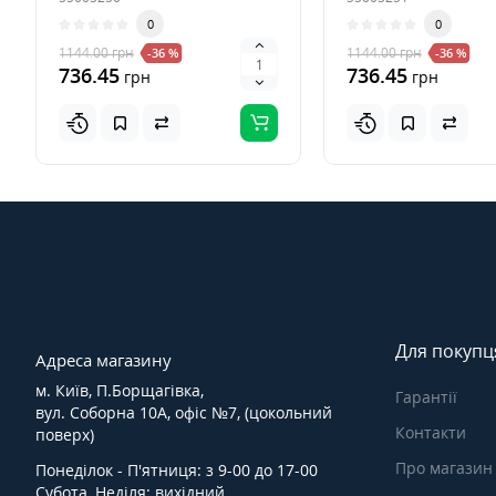
0
0
1144.00
грн
1144.00
грн
-36 %
-36 %
736.45
736.45
грн
грн
Для покупц
Адреса магазину
м. Київ, П.Борщагівка,
Гарантії
вул. Соборна 10А, офіс №7, (цокольний
Контакти
поверх)
Про магазин
Понеділок - П'ятниця: з 9-00 до 17-00
Субота, Неділя: вихідний