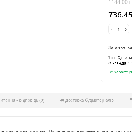
1144.00 
736.4
Загальні х
Тип
Одношар
Фінляндія
Всі характе
итання - відповідь (0)
Доставка будматеріалів
це довговічна покрівля. Ця черепиця наділена міцністю та стій