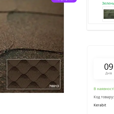
Зелен
0
9
Днів
В наявност
Код товару
Kerabit