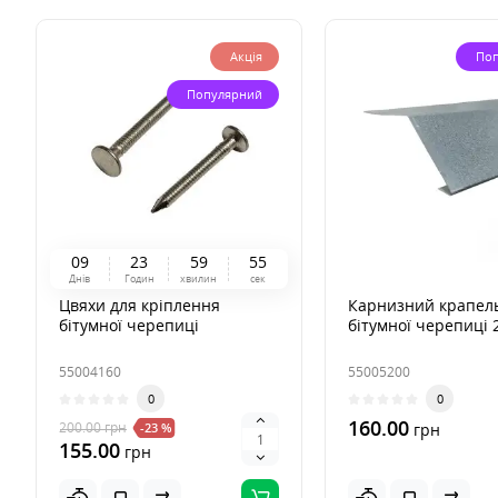
Акція
По
Популярний
0
9
2
3
5
9
5
4
Днів
Годин
хвилин
сек
Цвяхи для кріплення
Карнизний крапел
бітумної черепиці
бітумної черепиці 
55004160
55005200
0
0
160.00
200.00
грн
-23 %
грн
155.00
грн