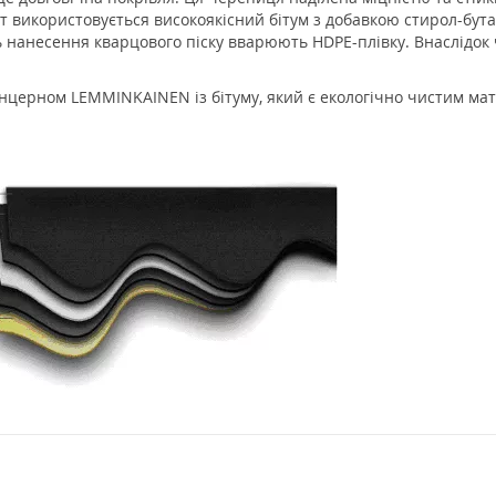
 використовується високоякісний бітум з добавкою стирол-бута
ь нанесення кварцового піску вварюють HDPE-плівку. Внаслідок 
нцерном LEMMINKAINEN із бітуму, який є екологічно чистим мат