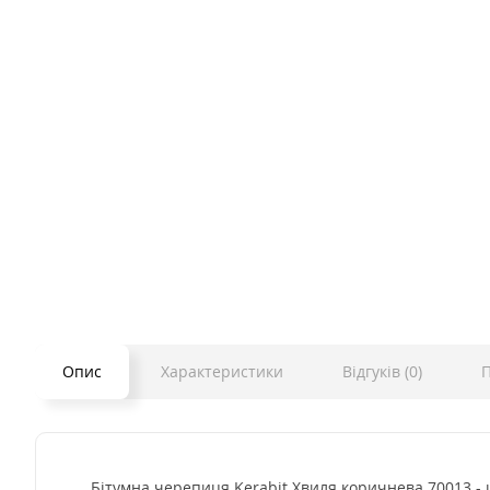
Опис
Характеристики
Відгуків (0)
П
Бітумна черепиця Kerabit Хвиля коричнева 70013 - 