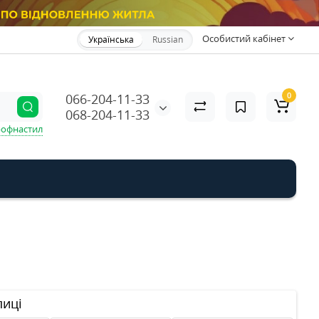
Особистий кабінет
Українська
Russian
0
066-204-11-33
068-204-11-33
офнастил
пиці