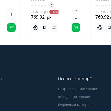
0
1196.00
грн
1196.00
гр
-36 %
769.92
769.92
грн
я
Основні категорії
Покрівельні матеріали
Фасадні матеріали
Будівельні матеріали