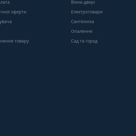
плата
Вікна-двері
ічної оферти
Електротовари
тувача
Сантехніка
Опалення
нення товару
Сад та город