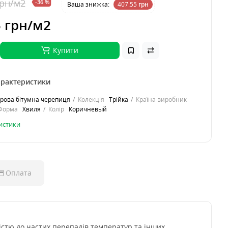
грн
/м2
-36 %
Ваша знижка:
407.55
грн
5 грн
/м2
Купити
арактеристики
ова бітумна черепиця
Колекція
Трійка
Країна виробник
Форма
Хвиля
Колір
Коричневый
ристики
Оплата
кістю до частих перепадів температур та інших