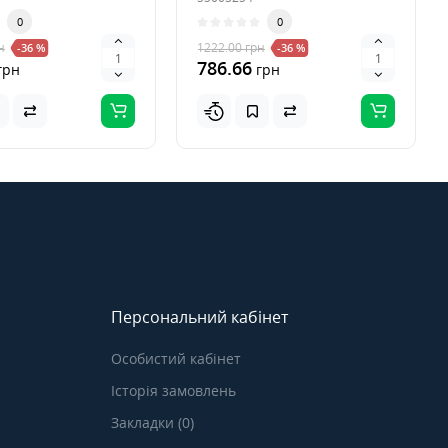
0
0
н
1222.00
грн
-36 %
-36 %
786.66
грн
грн
Персональний кабінет
Особистий кабінет
Історія замовлень
Закладки (0)