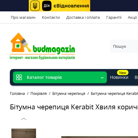
Про магазин
Контакти
Доставка і оплата
Гарантії
Акції
New
Новинки
В
Каталог товарів
Головна
Покрівля
Бітумна черепиця
Битумна черепиця Kerabi
Бітумна черепиця Kerabit Хвиля кори