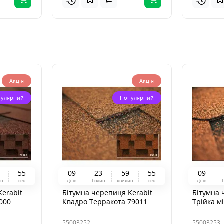
Акція
Акція
пулярний
Популярний
5
4
0
9
2
3
5
9
5
4
0
9
ин
сек
Днів
Годин
хвилин
сек
Днів
erabit
Бітумна черепиця Kerabit
Бітумна 
000
Квадро Терракота 79011
Трійка м
55003252
55003253