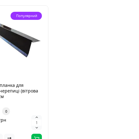
Популярний
планка для
 черепиці (вітрова
2м
0
грн