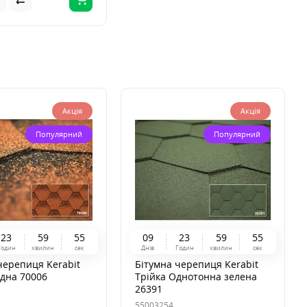
Акція
Акція
Популярний
Популярний
2
3
5
9
5
4
0
9
2
3
5
9
5
4
Годин
хвилин
сек
Днів
Годин
хвилин
сек
черепиця Kerabit
Бітумна черепиця Kerabit
ідна 70006
Трійка Однотонна зелена
26391
55003254