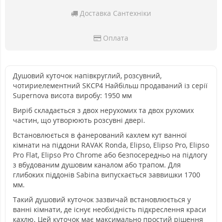
Доставка Сантехніки
Оплата
Душовий куточок напівкруглий, розсувний,
чотириелементний SKCP4 Найбільш продаваний із серії
Supernova висота виробу: 1950 мм
Виріб складається з двох нерухомих та двох рухомих
частин, що утворюють розсувні двері.
Встановлюється в фанерований кахлем кут ванної
кімнати на піддони RAVAK Ronda, Elipso, Elipso Pro, Elipso
Pro Flat, Elipso Pro Chrome або безпосередньо на підлогу
з вбудованим душовим каналом або трапом. Для
глибоких піддонів Sabina випускається заввишки 1700
мм.
Такий душовий куточок зазвичай встановлюється у
ванні кімнати, де існує необхідність підкреслення краси
кахлю. Цей куточок має максимально простий рішення