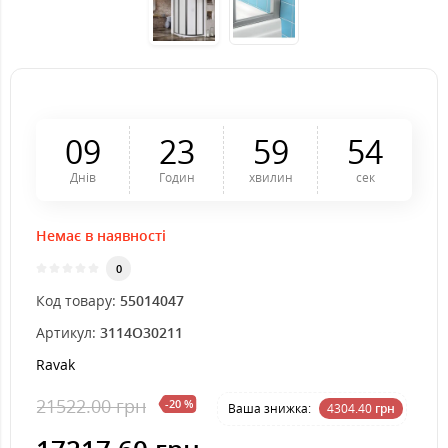
0
9
2
3
5
9
5
4
Днів
Годин
хвилин
сек
Немає в наявності
0
Код товару:
55014047
Артикул:
3114O30211
Ravak
21522.00 грн
-20 %
Ваша знижка:
4304.40
грн