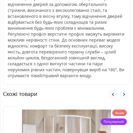
відчинення дверей за допомогою обертального
стрижня, виконаного з високолегованої сталі, та
встановленого в якісну втулку, тому відчинення дверей
відбувається без будь-яких складнощів та ризик
виникнення будь-яких проблем є мінімальним.
Регулюючі профілі верстатні профілі зможуть вирівняти
можливі нерівності стіни. До основних переваг моделі
відносять: комфорт та безпеку експлуатації, високу
якість, довгота перевіреного терміну служби – цілий
мільйон циклів, бездоганний зовнішній вигляд,
складається з однієї вигнутої частини та пари
нерухомих рівних частин, повернувши виріб на 180°, Ви
отримаєте лівий/правий варіанти входу.
Схожі товари
Акція
Популярний