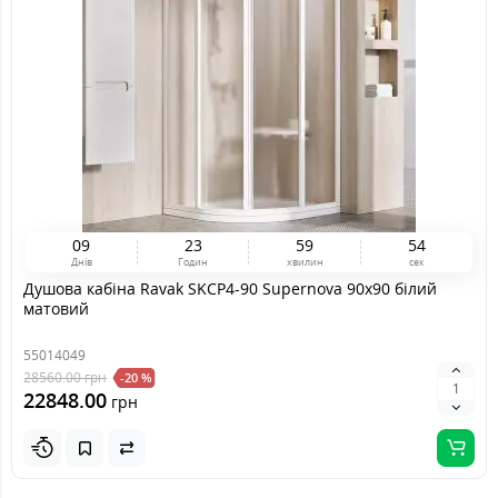
0
9
2
3
5
9
5
4
Днів
Годин
хвилин
сек
Душова кабіна Ravak SKCP4-90 Supernova 90x90 білий
матовий
55014049
28560.00
грн
-20 %
22848.00
грн