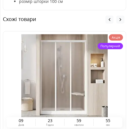
розмір шторки 100 см
Схожі товари
Акція
Популярний
0
9
2
3
5
9
5
4
Днів
Годин
хвилин
сек