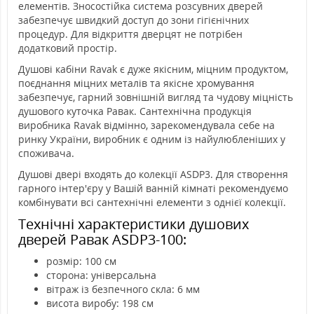
елементів. Зносостійка система розсувних дверей
забезпечує швидкий доступ до зони гігієнічних
процедур. Для відкриття дверцят не потрібен
додатковий простір.
Душові кабіни Ravak є дуже якісним, міцним продуктом,
поєднання міцних металів та якісне хромування
забезпечує, гарний зовнішній вигляд та чудову міцність
душового куточка Равак. Сантехнічна продукція
виробника Ravak відмінно, зарекомендувала себе на
ринку України, виробник є одним із найулюбленіших у
споживача.
Душові двері входять до колекції ASDP3. Для створення
гарного інтер'єру у Вашій ванній кімнаті рекомендуємо
комбінувати всі сантехнічні елементи з однієї колекції.
Технічні характеристики душових
дверей Равак ASDP3-100:
розмір: 100 см
сторона: універсальна
вітраж із безпечного скла: 6 мм
висота виробу: 198 см