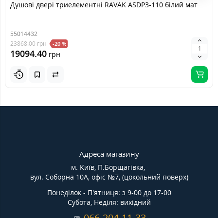
Душові двері триелементні RAVAK ASDP3-110 білий мат
55014432
23868.00
грн
-20 %
19094.40
грн
Адреса магазину
м. Київ, П.Борщагівка,
вул. Соборна 10А, офіс №7, (цокольний поверх)
Понеділок - П'ятниця: з 9-00 до 17-00
Субота, Неділя: вихідний
066-204-11-33