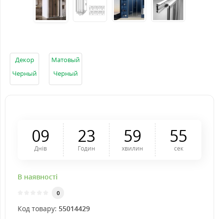
Декор
Матовый
Черный
Черный
0
9
2
3
5
9
5
4
Днів
Годин
хвилин
сек
В наявності
0
Код товару:
55014429