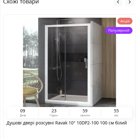
Схожі товари
Акція
Популярний
0
9
2
3
5
9
5
4
Днів
Годин
хвилин
сек
Душові двері розсувні Ravak 10° 10DP2-100 100 см білий