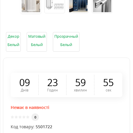
Декор
Матовый
Прозрачный
Белый
Белый
Белый
0
9
2
3
5
9
5
4
Днів
Годин
хвилин
сек
Немає в наявності
0
Код товару:
5501722