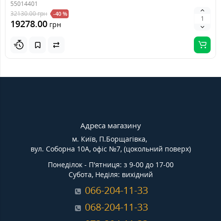
55014401
32130.00
грн
-40 %
19278.00
грн
Адреса магазину
м. Київ, П.Борщагівка,
вул. Соборна 10А, офіс №7, (цокольний поверх)
Понеділок - П'ятниця: з 9-00 до 17-00
Субота, Неділя: вихідний
066-204-11-33
068-204-11-33