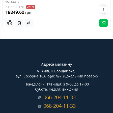
55014417
23562.00
грн
-20 %
18849.60
грн
Адреса магазину
м. Київ, П.Борщагівка,
вул. Соборна 10А, офіс №7, (цокольний поверх)
Понеділок - П'ятниця: з 9-00 до 17-00
Субота, Неділя: вихідний
066-204-11-33
068-204-11-33