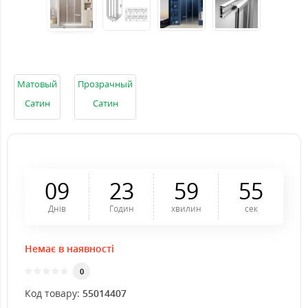
Матовый
Прозрачный
Сатин
Сатин
0
9
2
3
5
9
5
4
Днів
Годин
хвилин
сек
Немає в наявності
0
Код товару:
55014407