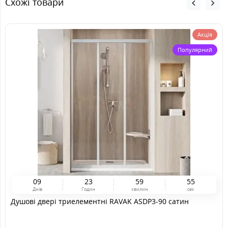
Схожі товари
Акція
Популярний
0
9
2
3
5
9
5
4
Днів
Годин
хвилин
сек
Душові двері триелементні RAVAK ASDP3-90 сатин