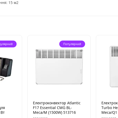
ня: 15 м2
пулярний
Популярний
Електроконвектор Atlantic
Електрок
для
F17 Essential CMG BL-
Turbo He
 Вт
Meca/M (1500W) 513716
Meca/Q1 
комплект