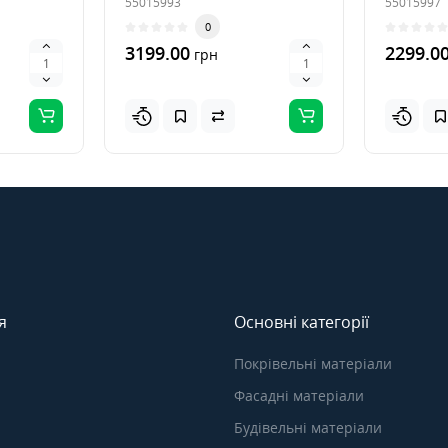
55015993
55015997
100064
0
3199.00
2299.0
грн
я
Основні категорії
Покрівельні матеріали
Фасадні матеріали
Будівельні матеріали