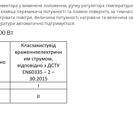
нвектора у вимкнене положення, ручку регулятора температури
ь клавіші перемикача потужності та плавно поверніть за тимчас
агрівати повітря. Величина потужності нагрівача та величина 
ератури автоматично підтримується.
00 Вт