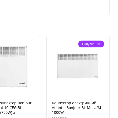
Популярний
онвектор Bonjour
Конвектор електричний
at 10 CEG BL-
Atlantic Bonjour BL-Meca/M
(750W) з
1000W
ом підставок