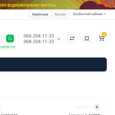
Особистий кабінет
Українська
Russian
0
066-204-11-33
068-204-11-33
офнастил
і
0