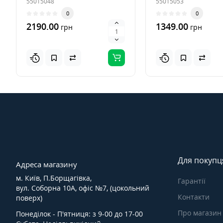
55015048
55015053
0
0
2190.00
1349.00
грн
грн
Для покупц
Адреса магазину
м. Київ, П.Борщагівка,
Гарантії
вул. Соборна 10А, офіс №7, (цокольний
Контакти
поверх)
Про магазин
Понеділок - П'ятниця: з 9-00 до 17-00