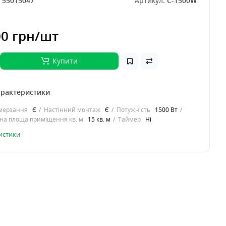
:
55015047
Артикул:
C-1500W
00 грн
/шт
Купити
арактеристики
амерзання
Є
Настінний монтаж
Є
Потужність
1500 Вт
на площа приміщення кв. м
15 кв. м
Таймер
Ні
ристики