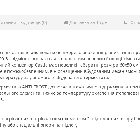
итання - відповідь (0)
Доставка за 1 грн
Опл
ься як основне або додаткове джерело опалення різних типів пр
500 Вт відмінно впорається з опаленням невеликої площі кімнати 
ний конвектор Castle має невеликі габаритні розміри 60x50 см. 
le є пожежобезпечним, він оснащений вбудованим механізмом, я
емпературу за допомогою вбудованого термостата.
мостата ANTI FROST дозволяє автоматично підтримувати темпера
івального елемента нижче за температуру окислення ("спалюван
в.
 нагрівається нагрівальним елементом 2, піднімається вгору і 
ну або спеціальні опори на підлогу.