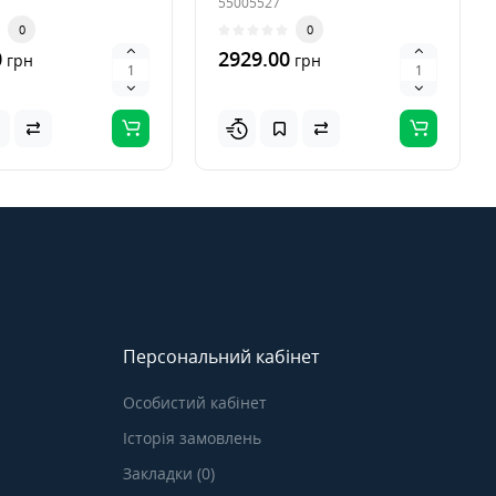
55005527
0
0
0
2929.00
грн
грн
Персональний кабінет
Особистий кабінет
Історія замовлень
Закладки (0)