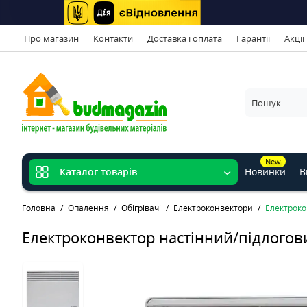
Про магазин
Контакти
Доставка і оплата
Гарантії
Акції
New
Новинки
В
Каталог товарів
Головна
Опалення
Обігрівачі
Електроконвектори
Електроко
Електроконвектор настінний/підлогови