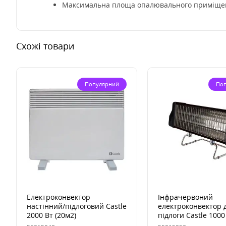
Максимальна площа опалювального приміщен
Схожі товари
Популярний
По
Електроконвектор
Інфрачервоний
настінний/підлоговий Castle
електроконвектор 
2000 Вт (20м2)
підлоги Castle 1000
(10м2)