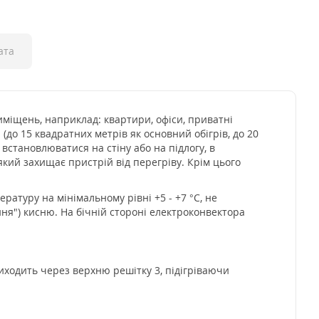
ата
иміщень, наприклад: квартири, офіси, приватні
(до 15 квадратних метрів як основний обігрів, до 20
встановлюватися на стіну або на підлогу, в
кий захищає пристрій від перегріву. Крім цього
туру на мінімальному рівні +5 - +7 °С, не
ня") кисню. На бічній стороні електроконвектора
виходить через верхню решітку 3, підігріваючи