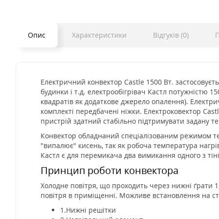
Опис
Характеристики
Відгуків (0)
П
Електричний конвектор Castle 1500 Вт. застосовуєт
будинки і т.д. електрообігрівач Кастл потужністю 1
квадратів як додаткове джерело опалення). Електрич
комплекті передбачені ніжки. Електроковектор Cast
пристрій здатний стабільно підтримувати задану т
Конвектор обладнаний спеціалізованим режимом тер
"випалює" кисень, так як робоча температура нагр
Кастл є для перемикача два вимикання одного з тіні
Принцип роботи конвектора
Холодне повітря, що проходить через нижні ґрати 1,
повітря в приміщенні. Можливе встановлення на сті
1.Нижні решітки