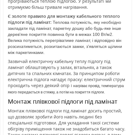
прогріваються теплою підлогою. У результаті ми
отримуємо більш тривале нагрівання.
Є золоте правило для монтажу кабельного теплого
підлоги під ламінат:
Теплова потужність, яку необхідно
закладати під ламінат, паркетну дошку або будь-яке інше
дерев'яне покриття повинна бути в межах 100 Вт/м2.
Велика потужність перегріватиме ламінат, і відповідно він
розсихатиметься, розхитаються замки, з'являться щілини
між паркетинками.
Зазвичай електричну кабельну теплу підлогу під
ламінат облаштовують у залах, вітальнях, а також
дитячих та спальних кімнатах. За принципом роботи
електрична підлога нагадує праску: електричний струм
проходить через деякий опір і
нагріває провід, температура
якого передається в стяжку, а потім на покриття підлоги.
Монтаж плівкової підлоги під ламінат
Монтаж плівкової підлоги під ламінат досить простий,
що дозволяє зробити його навіть людині без
спеціальної підготовки. Для укладання такої системи
обігріву приміщення також не знадобиться багато часу.
Також система плівкової теплої підлоги виграє, в тому,