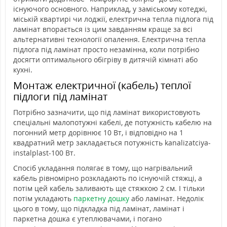
існуючого основного. Наприклад, у заміському котеджі,
міській квартирі чи лоджії, електрична тепла підлога під
ламінат впорається із цим завданням краще за всі
альтернативні технології опалення. Електрична тепла
підлога під ламінат просто незамінна, коли потрібно
досягти оптимального обігріву в дитячій кімнаті або
кухні.
Монтаж електричної (кабель) теплої
підлоги під ламінат
Потрібно зазначити, що під ламінат використовують
спеціальні малопотужні кабелі, де потужність кабелю на
погонний метр дорівнює 10 Вт, і відповідно на 1
квадратний метр закладається потужність kanalizatciya-
instalplast-100 Вт.
Спосіб укладання полягає в тому, що нагрівальний
кабель рівномірно розкладають по існуючій стяжці, а
потім цей кабель заливають ще стяжкою 2 см. І тільки
потім укладають
паркетну дошку
або ламінат. Недолік
цього в тому, що підкладка під ламінат, ламінат і
паркетна дошка є утеплювачами, і погано