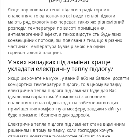
Якщо порівнювати теплі підлоги з радіаторним
опаленням, то однозначно всі види теплої підлоги
мають ряд екологічних переваг, таких як: рівномірний
розподіл температури по висоті приміщення,
антиалергенний ефект, а також відсутність будь-яких
конвекційних потоків, які пов'язані з тим, що в різних
частинах Температура буває різною на одній
горизонтальній площині.
У яких випадках під ламінат краще
укладати електричну теплу підлогу?
Якщо Ви хочете на кухні, у ванній або на балконі досягти
комфортної температури підлоги, то в цьому випадку
електрична тепла підлога під ламінат буде для Вас
ідеальним варіантом. У комплексі з основним
опаленням тепла підлога здатна забезпечити в цих
приміщеннях комфортну атмосферу, завдяки якій тут
буде приємно і безпечно для здоров'я.
Електрична тепла підлога під ламінат стане відмінним
рішенням і в тому випадку, коли господарі хочуть
отримати додаткове "комфортне обігрів" до вже