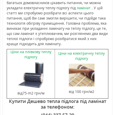
багатьох домовласників цікавить питання, чи можна
укладати електричну теплу підлогу під
ламінат
. У цій
статті ми спробуємо розібрати всі аспекти цього
питання, щоб Ви самі змогли вирішити, чи підійде така
технологія обігріву приміщення. Головна проблема, яка
виникає при укладанні ламінату на теплу підлогу, це те,
що сам ламінат є утеплювачем, ми розглянемо два види
теплої підлоги і спробуємо розібратися який з них
краще підходить для ламінату.
Ціни на плівкову теплу
Ціни на електричну теплу
підлогу
підлогу
від 100 грн/м2
від75-m2 грн/м
Купити Дешево тепла підлога під ламінат
за телефоном:
(044) 337-57-20