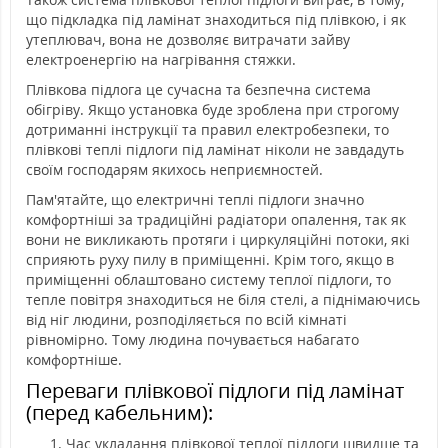
що підкладка під ламінат знаходиться під плівкою, і як
утеплювач, вона не дозволяє витрачати зайву
електроенергію на нагрівання стяжки.
Плівкова підлога це сучасна та безпечна система
обігріву. Якщо установка буде зроблена при строгому
дотриманні інструкції та правил електробезпеки, то
плівкові теплі підлоги під ламінат ніколи не завдадуть
своїм господарям якихось неприємностей.
Пам'ятайте, що електричні теплі підлоги значно
комфортніші за традиційні радіатори опалення, так як
вони не викликають протяги і циркуляційні потоки, які
сприяють руху пилу в приміщенні. Крім того, якщо в
приміщенні облаштовано систему теплої підлоги, то
тепле повітря знаходиться не біля стелі, а піднімаючись
від ніг людини, розподіляється по всій кімнаті
рівномірно. Тому людина почувається набагато
комфортніше.
Переваги плівкової підлоги під ламінат
(перед кабельним):
Час укладання плівкової теплої підлоги швидше та