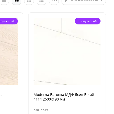
15
За замовчуванням
опулярний
Популярний
на
Moderna Вагонка МДФ Ясен Білий
4114 2600x190 мм
55015639