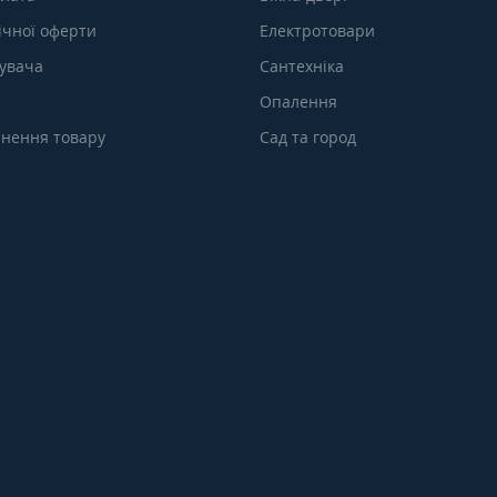
ічної оферти
Електротовари
тувача
Сантехніка
Опалення
нення товару
Сад та город