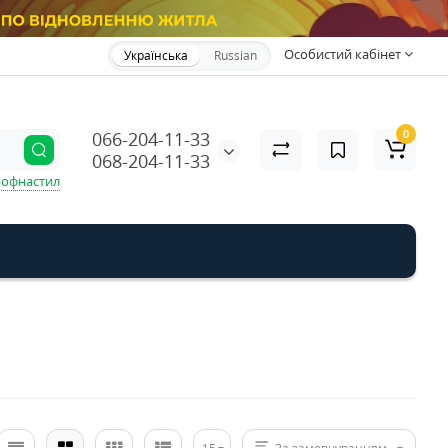
Особистий кабінет
Українська
Russian
0
066-204-11-33
068-204-11-33
офнастил