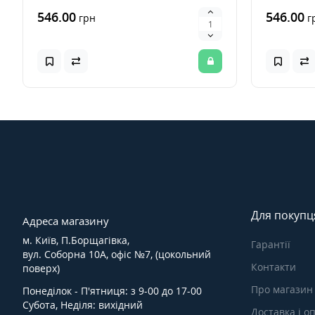
546.00
546.00
грн
г
Для покупц
Адреса магазину
м. Київ, П.Борщагівка,
Гарантії
вул. Соборна 10А, офіс №7, (цокольний
Контакти
поверх)
Про магазин
Понеділок - П'ятниця: з 9-00 до 17-00
Субота, Неділя: вихідний
Доставка і о