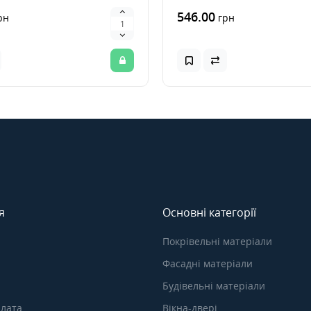
546.00
рн
грн
я
Основні категорії
Покрівельні матеріали
Фасадні матеріали
Будівельні матеріали
плата
Вікна-двері