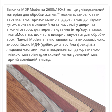
Вагонка MDF Moderna 2600x190x8 мм. це універсальний
матеріал для обробки житла, її можна встановлювати,
вертикально, горизонтально, під довільним до підлоги
кутом, монтаж можливий на стіни, стелі у дверні та
віконні отвори, для перепланування інтер'єру, а також
плитиModerna, що часто використовуються для обробки
арок. Панелі Moderna виготовляються з високоякісного,
зносостійкого МДФ (дрібно дисперсійна фракція), з
лицьової частини плита покривається декоративною
плівкою, матеріал дуже схожий на натуральний, має
гарний зовнішній вигляд.