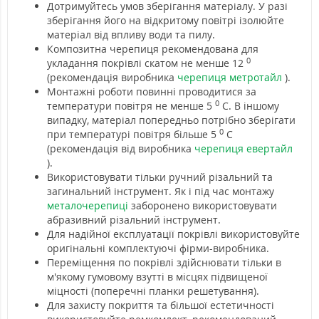
Дотримуйтесь умов зберігання матеріалу. У разі
зберігання його на відкритому повітрі ізолюйте
матеріал від впливу води та пилу.
Композитна черепиця рекомендована для
0
укладання покрівлі скатом не менше 12
(рекомендація виробника
черепиця метротайл
).
Монтажні роботи повинні проводитися за
0
температури повітря не менше 5
С. В іншому
випадку, матеріал попередньо потрібно зберігати
0
при температурі повітря більше 5
С
(рекомендація від виробника
черепиця евертайл
).
Використовувати тільки ручний різальний та
загинальний інструмент. Як і під час монтажу
металочерепиці
заборонено використовувати
абразивний різальний інструмент.
Для надійної експлуатації покрівлі використовуйте
оригінальні комплектуючі фірми-виробника.
Переміщення по покрівлі здійснювати тільки в
м'якому гумовому взутті в місцях підвищеної
міцності (поперечні планки решетування).
Для захисту покриття та більшої естетичності