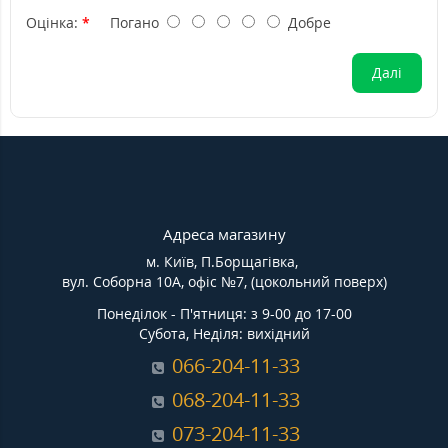
Оцінка:
Погано
Добре
Далі
Адреса магазину
м. Київ, П.Борщагівка,
вул. Соборна 10А, офіс №7, (цокольний поверх)
Понеділок - П'ятниця: з 9-00 до 17-00
Субота, Неділя: вихідний
066-204-11-33
068-204-11-33
073-204-11-33