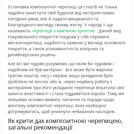
Установка композитної черепиці це спосіб не тільки
надійно захистити свій будинок від несприятливих
погодних умов, але й надати вишуканого та
благородного вигляду своєму житлу. У народі її ще
називають
черепиця з кам'яною крихтою
. Даний вид
покрівельного покриття поєднав у собі переваги
металочерепиці, надійність каменю у вигляді основного
покриття, а також різноманітність колірних та
дизайнерських рішень.
Але всі ми чудово розуміємо, що яким би чудовим і
надійним не був матеріал - все може бути марною
тратою коштів, часу і нервів, якщо укладання було
зроблено не якісно: або ж, через недбалу роботу з
матеріалом при його укладанні черепиця втратила свої
захисні властивості і стала піддаватися корозії. Тому ми
опишемо основні вимоги, питання та поради щодо
монтажу композитної черепиці, яких необхідно
дотримуватись, щоб уникнути небажаних наслідків.
Як крити дах композитною черепицею,
загальні рекомендації