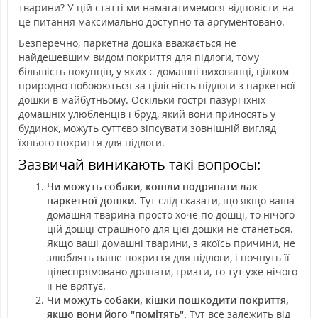
тварини? У цій статті ми намагатимемося відповісти на
це питання максимально доступно та аргументовано.
Безперечно, паркетна дошка вважається не
найдешевшим видом покриття для підлоги, тому
більшість покупців, у яких є домашні вихованці, цілком
природно побоюються за цілісність підлоги з паркетної
дошки в майбутньому. Оскільки гострі пазурі їхніх
домашніх улюбленців і бруд, який вони приносять у
будинок, можуть суттєво зіпсувати зовнішній вигляд
їхнього покриття для підлоги.
Зазвичай виникають такі вопросы:
Чи можуть собаки, кошли подряпати лак
паркетної дошки.
Тут слід сказати, що якщо ваша
домашня тварина просто хоче по дошці, то нічого
цій дошці страшного для цієї дошки не станеться.
Якщо ваші домашні тварини, з якоїсь причини, не
злюблять ваше покриття для підлоги, і почнуть її
цілеспрямовано дряпати, гризти, то тут уже нічого
її не врятує.
Чи можуть собаки, кішки пошкодити покриття,
якщо вони його "помітять".
Тут все залежить від