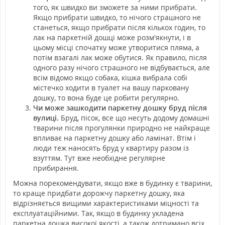
того, як швидко ви зможете за ними прибрати.
Якщо прибрати швидко, то нічого страшного не
станеться, якщо прибрати після кількох годин, то
лак на паркетній дошці може розм'якнути, і в
цьому місці спочатку може утворитися пляма, а
потім взагалі лак може обутися. Як правило, після
одного разу нічого страшного не відбувається, але
всім відомо якщо собака, кішка вибрала собі
містечко ходити в туалет на вашу парковану
дошку, то вона буде це робити регулярно.
Чи може зашкодити паркетну дошку бруд після
вулиці.
Бруд, пісок, все що несуть додому домашні
тварини після прогулянки природно не найкраще
впливає на паркетну дошку або ламінат. Втім і
люди теж наносять бруд у квартиру разом із
взуттям. Тут вже необхідне регулярне
прибирання.
Можна порекомендувати, якщо вже в будинку є тварини,
то краще придбати дорожчу паркетну дошку, яка
відрізняється вищими характеристиками міцності та
експлуатаційними. Так, якщо в будинку укладена
паркетна дошка високої якості, а також дотримано всіх