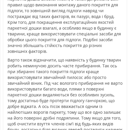
правил щодо виконання монтажу даного покриття для
підлоги, то зовнішній вигляд підлоги навряд чи
постраждає від таких факторів, як пазурі, вода і бруд.
Крім того, для покращення експлуатаційних якостей
паркетної дошки взагалі, а особливо якщо в будинку є
тварини, краще використовувати спеціальні засоби для
обробки цього покриття для підлоги. Подібні засоби
значно збільшать стійкість покриття до різних
зовнішніх факторів.
Варто також відзначити, що наявність у будинку тварин
робить неминучою досить часте прибирання. Так ось
при збиранні такого покриття підлоги краще
використовувати звичайний пилосос або просто
звичайний віник. Під час вологого прибирання не варто
використовувати багато води, плями з поверхні
паркетної дошки видаляються без особливих зусиль,
тому достатньо буде протерти підлогу ганчіркою, що
добре віджата. А ось пісок вважається одним із
найлютіших ворогів паркету, тому що все одно залишає
на його поверхні дрібні подряпини. Тому якщо для того,
щоб очистити взуття членів сім'ї від будь-яких видів
бруду, достатньо біля вхідних дверей постелити килимок