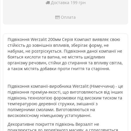
Доставка 199 грн
Оплата
Підвіконня Werzalit 200мм Серія Компакт виявляє свою
стійкість до зовнішніх впливів, зберігає форму, не
набухає, не розтріскується. Підвіконня даної компанії не
бояться кислоти та вапна, не містять шкідливих
організму речовин, стійки до стирання та впливу світла,
а також містять добавки проти гниття та старіння.
Підвіконня компанії-виробника Werzalit (Німеччина) - це
підвіконня преміум-якості, що виготовляються від інших
підвіконь технологією форомовки під високим тиском та
температурою деревної стружки, змішаної з
полімерними смолами. Виготовляються на
високоякісному німецькому устаткуванні.
Декоративне покриття підвіконь Верзаліт не
приклеюється до дерев'яного масиву, а спресовується