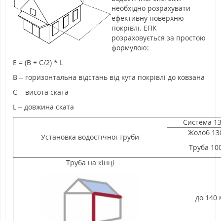
необхідно розрахувати
ефективну поверхню
покрівлі. ЕПК
розраховується за простою
формулою:
Е = (B + C/2) * L
В – горизонтальна відстань від кута покрівлі до ковзана
С – висота ската
L – довжина ската
Система 13
Жолоб 13
Установка водостічної труби
Труба 10
Труба на кінці
до 140 