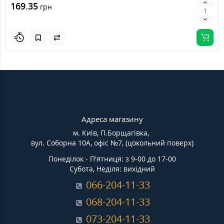
169.35
грн
Адреса магазину
м. Київ, П.Борщагівка,
вул. Соборна 10А, офіс №7, (цокольний поверх)
Понеділок - П'ятниця: з 9-00 до 17-00
Субота, Неділя: вихідний
066-204-11-33
068-204-11-33
073-204-11-33