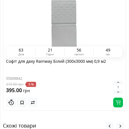
6
3
2
1
5
6
4
9
Днів
Годин
хвилин
сек
Софіт для даху Rainway Білий (300x3000 мм) 0,9 м2
55009842
375.00
грн
5 %
395.00
грн
Схожі товари