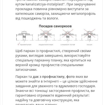
кутом kanalizatciya-instalplast°. При закручуванні
прокладка повинна рівномірно виступати за
капелюшок саморіза, захищаючи металопрофіль
від пошкоджень та вологи.
Щоб паркан із профнастилі, створений своїми
руками, виглядав завершено, використовуйте
спеціальну парканну планку, яка кріпиться на
верхній кромці профлистів спеціальними
затискачами.
Паркан та
дах з профнастилу, фото
яких ви
можете знайти в Інтернеті – це цілком здійсненне
завдання для уважного та вдумливого господаря.
Знаючи всі тонкощі застосування профлиста, ви
гарантовано отримаєте відмінний результат:
надійну та довговічну конструкцію, яка
прикрасить вашу ділянку.