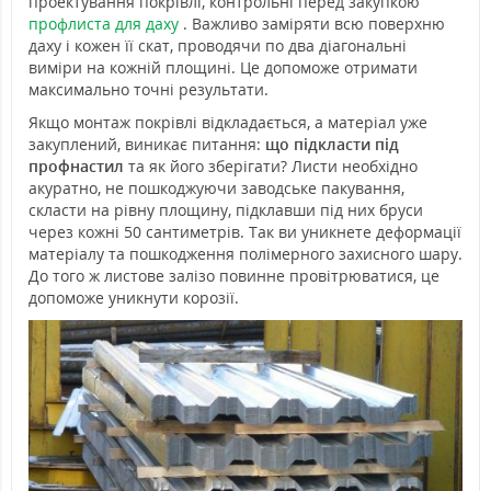
проектування покрівлі, контрольні перед закупкою
профлиста для даху
. Важливо заміряти всю поверхню
даху і кожен її скат, проводячи по два діагональні
виміри на кожній площині. Це допоможе отримати
максимально точні результати.
Якщо монтаж покрівлі відкладається, а матеріал уже
закуплений, виникає питання:
що підкласти під
профнастил
та як його зберігати? Листи необхідно
акуратно, не пошкоджуючи заводське пакування,
скласти на рівну площину, підклавши під них бруси
через кожні 50 сантиметрів. Так ви уникнете деформації
матеріалу та пошкодження полімерного захисного шару.
До того ж листове залізо повинне провітрюватися, це
допоможе уникнути корозії.