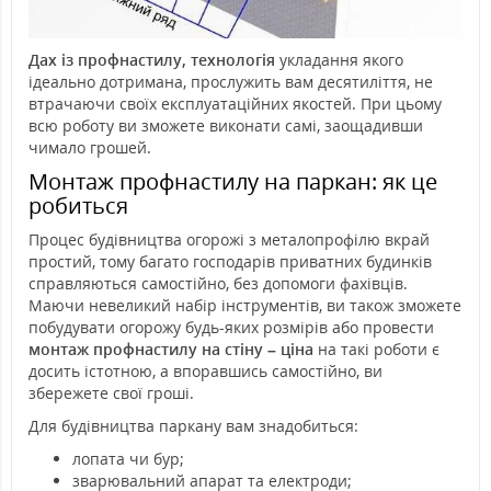
Дах із профнастилу, технологія
укладання якого
ідеально дотримана, прослужить вам десятиліття, не
втрачаючи своїх експлуатаційних якостей. При цьому
всю роботу ви зможете виконати самі, заощадивши
чимало грошей.
Монтаж профнастилу на паркан: як це
робиться
Процес будівництва огорожі з металопрофілю вкрай
простий, тому багато господарів приватних будинків
справляються самостійно, без допомоги фахівців.
Маючи невеликий набір інструментів, ви також зможете
побудувати огорожу будь-яких розмірів або провести
монтаж профнастилу на стіну – ціна
на такі роботи є
досить істотною, а впоравшись самостійно, ви
збережете свої гроші.
Для будівництва паркану вам знадобиться:
лопата чи бур;
зварювальний апарат та електроди;