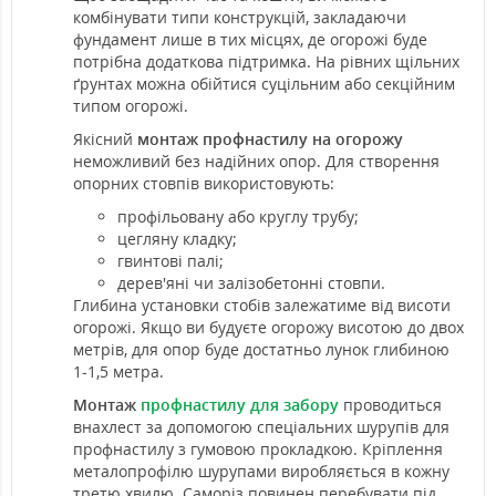
комбінувати типи конструкцій, закладаючи
фундамент лише в тих місцях, де огорожі буде
потрібна додаткова підтримка. На рівних щільних
ґрунтах можна обійтися суцільним або секційним
типом огорожі.
Якісний
монтаж профнастилу на огорожу
неможливий без надійних опор. Для створення
опорних стовпів використовують:
профільовану або круглу трубу;
цегляну кладку;
гвинтові палі;
дерев'яні чи залізобетонні стовпи.
Глибина установки стобів залежатиме від висоти
огорожі. Якщо ви будуєте огорожу висотою до двох
метрів, для опор буде достатньо лунок глибиною
1-1,5 метра.
Монтаж
профнастилу для забору
проводиться
внахлест за допомогою спеціальних шурупів для
профнастилу з гумовою прокладкою. Кріплення
металопрофілю шурупами виробляється в кожну
третю хвилю. Саморіз повинен перебувати під