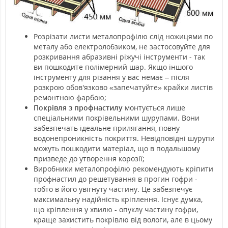
Розрізати листи металопрофілю слід ножицями по
металу або електролобзиком, не застосовуйте для
розкривання абразивні ріжучі інструменти - так
ви пошкодите полімерний шар. Якщо іншого
інструменту для різання у вас немає – після
розкрою обов'язково «запечатуйте» крайки листів
ремонтною фарбою;
Покрівля з профнастилу
монтується лише
спеціальними покрівельними шурупами. Вони
забезпечать ідеальне прилягання, повну
водонепроникність покриття. Невідповідні шурупи
можуть пошкодити матеріал, що в подальшому
призведе до утворення корозії;
Виробники металопрофілю рекомендують кріпити
профнастил до решетування в прогин гофри -
тобто в його увігнуту частину. Це забезпечує
максимальну надійність кріплення. Існує думка,
що кріплення у хвилю - опуклу частину гофри,
краще захистить покрівлю від вологи, але в цьому