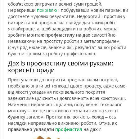
обов'язково витрачати великі суми грошей.
Перекривши
покрівлю
і побудувавши новий паркан, ви
досягнете чудових результатів. Недорогий і простий у
використанні профнастил підійде для таких робіт
якнайкраще, а, щоб заощадити на робочих, можна
зробити
монтаж профнастилу на дах
самостійно.
Незважаючи на простоту роботи з металопрофілем,
існує ряд нюансів, знаючи які, результат вашої роботи
буде не гіршим за роботу професіоналів.
Дах із профнастилу своїми руками:
корисні поради
Приступаючи до покриття профнастилом покрівлі,
необхідно знати всі тонкощі цього процесу, адже саме
від якості укладання покрівельного покриття
залежатиме цілісність і довговічність всієї конструкції.
Найменші нерівності, щілини, порушення технології
монтажу – все це негативно позначиться на якості
будинку загалом. Протікання, вогкість, холод – ось
наслідки неправильно виконаної роботи. Отже,
як
правильно укладати
профнастил
на дах
?