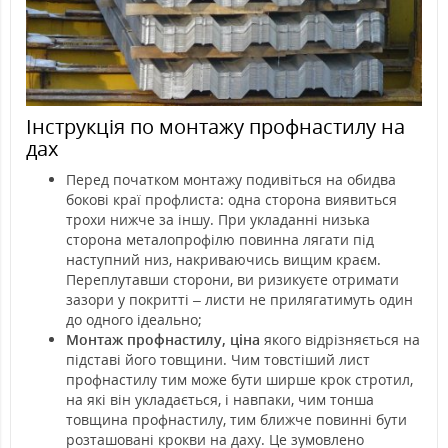
Інструкція по монтажу профнастилу на
дах
Перед початком монтажу подивіться на обидва
бокові краї профлиста: одна сторона виявиться
трохи нижче за іншу. При укладанні низька
сторона металопрофілю повинна лягати під
наступний низ, накриваючись вищим краєм.
Переплутавши сторони, ви ризикуєте отримати
зазори у покритті – листи не прилягатимуть один
до одного ідеально;
Монтаж профнастилу, ціна
якого відрізняється на
підставі його товщини. Чим товстіший лист
профнастилу тим може бути ширше крок стротил,
на які він укладається, і навпаки, чим тонша
товщина профнастилу, тим ближче повинні бути
розташовані крокви на даху. Це зумовлено