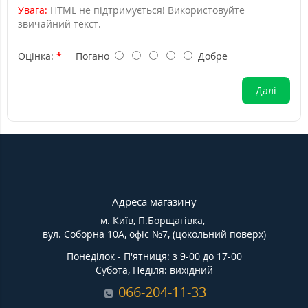
Увага:
HTML не підтримується! Використовуйте
звичайний текст.
Оцінка:
Погано
Добре
Далі
Адреса магазину
м. Київ, П.Борщагівка,
вул. Соборна 10А, офіс №7, (цокольний поверх)
Понеділок - П'ятниця: з 9-00 до 17-00
Субота, Неділя: вихідний
066-204-11-33