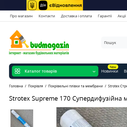
Про магазин
Контакти
Доставка і оплата
Гарантії
Акції
New
Новинки
В
Каталог товарів
Головна
Покрівля
Покрівельні плівки та мембрани
Strotex Стр
Strotex Supreme 170 Супердифузійна 