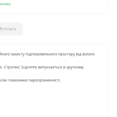
ристики
Оплата
ного захисту підпокрівельного простору від вологи
ції. Стротекс Supreme випускається в зручному
сокі показники паропроникності.