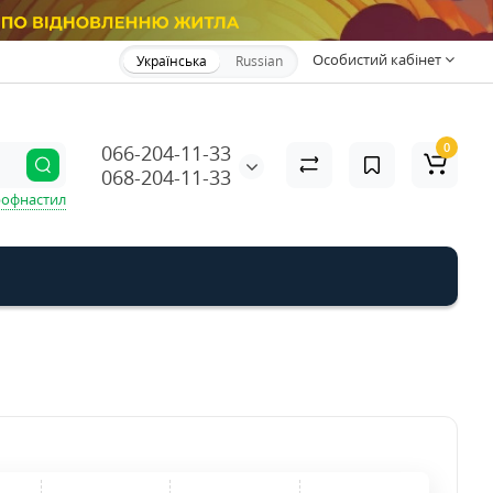
Особистий кабінет
Українська
Russian
0
066-204-11-33
068-204-11-33
офнастил