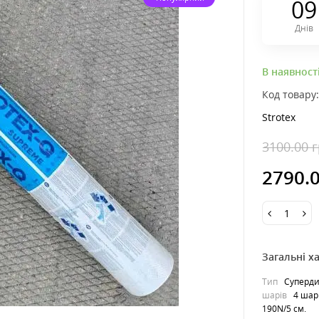
0
9
Днів
В наявност
Код товару
Strotex
3100.00 
2790.
Загальні х
Тип
Суперди
шарів
4 ша
190N/5 см.