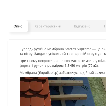
Опис
Характеристики
Відгуків (0)
П
Супердифузійна мембрана Strotex
Supreme
— це вис
та вітру. Завдяки унікальній тришаровій структурі
При цьому покрівельна плівка має оптимальну
щіль
форматі рулонів
розміром 1,5×50
метрів (75м2).
Мембрана (Євробар'єр) забезпечує надійний захист