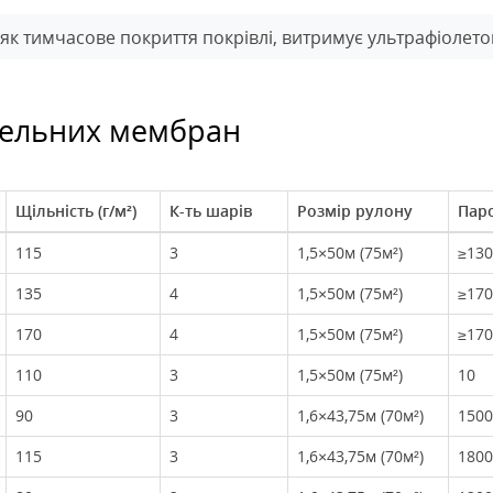
як тимчасове покриття покрівлі, витримує ультрафіолето
вельних мембран
Щільність (г/м²)
К-ть шарів
Розмір рулону
Паро
115
3
1,5×50м (75м²)
≥130
135
4
1,5×50м (75м²)
≥170
170
4
1,5×50м (75м²)
≥170
110
3
1,5×50м (75м²)
10
90
3
1,6×43,75м (70м²)
1500
115
3
1,6×43,75м (70м²)
1800