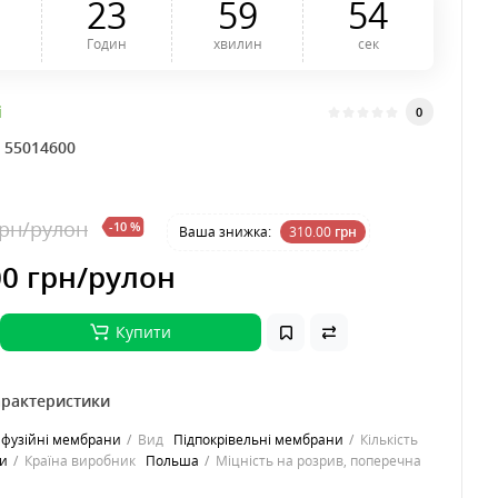
2
3
5
9
5
3
Годин
хвилин
сек
і
0
:
55014600
грн
/рулон
-10 %
Ваша знижка:
310.00
грн
00 грн
/рулон
Купити
арактеристики
фузійні мембрани
Вид
Підпокрівельні мембрани
Кількість
ри
Країна виробник
Польша
Міцність на розрив, поперечна