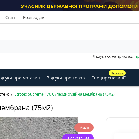
Статті
Розпродаж
Я шукаю, наприклад,
пр
Знижки
ідгуки про магазин
Відгуки про товар
Спецпропозиції
отекс
Strotex Supreme 170 Супердифузійна мембрана (75м2)
мембрана (75м2)
Акція
Популярний