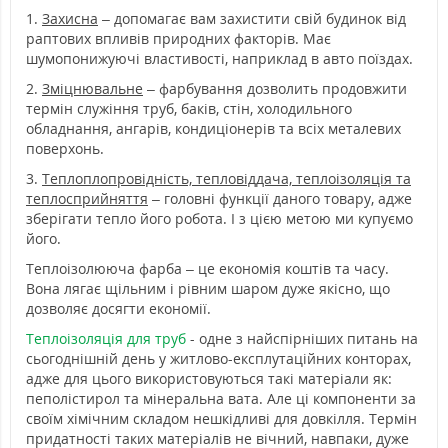
1.
Захисна
– допомагає вам захистити свій будинок від
раптових впливів природних факторів. Має
шумопонижуючі властивості, наприклад в авто поїздах.
2.
Зміцнювальне
– фарбування дозволить продовжити
термін служіння труб, баків, стін, холодильного
обладнання, ангарів, кондиціонерів та всіх металевих
поверхонь.
3.
Теплоплопровідність, тепловіддача, теплоізоляція та
теплосприйняття
– головні функції даного товару, адже
зберігати тепло його робота. І з цією метою ми купуємо
його.
Теплоізолююча фарба – це економія коштів та часу.
Вона лягає щільним і рівним шаром дуже якісно, що
дозволяє досягти економії.
Теплоізоляція для труб
- одне з найспірніших питань на
сьогоднішній день у житлово-експлутаційних конторах,
адже для цього використовуються такі матеріали як:
пеполістирол та мінеральна вата. Але ці компоненти за
своїм хімічним складом нешкідливі для довкілля. Термін
придатності таких матеріалів не вічний, навпаки, дуже