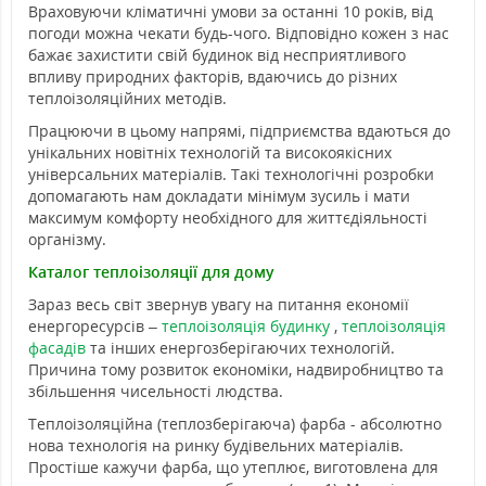
Враховуючи кліматичні умови за останні 10 років, від
погоди можна чекати будь-чого. Відповідно кожен з нас
бажає захистити свій будинок від несприятливого
впливу природних факторів, вдаючись до різних
теплоізоляційних методів.
Працюючи в цьому напрямі, підприємства вдаються до
унікальних новітніх технологій та високоякісних
універсальних матеріалів. Такі технологічні розробки
допомагають нам докладати мінімум зусиль і мати
максимум комфорту необхідного для життєдіяльності
організму.
Каталог теплоізоляції для дому
Зараз весь світ звернув увагу на питання економії
енергоресурсів –
теплоізоляція будинку
,
теплоізоляція
фасадів
та інших енергозберігаючих технологій.
Причина тому розвиток економіки, надвиробництво та
збільшення чисельності людства.
Теплоізоляційна (теплозберігаюча) фарба - абсолютно
нова технологія на ринку будівельних матеріалів.
Простіше кажучи фарба, що утеплює, виготовлена для