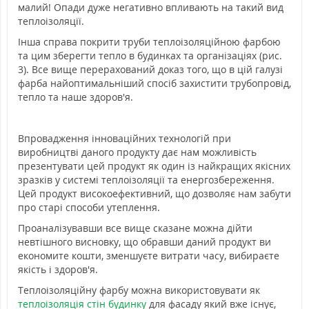
малий! Опади дуже негативно впливають на такий вид
теплоізоляції.
Інша справа покрити труби теплоізоляційною фарбою
та цим зберегти тепло в будинках та організаціях (рис.
3). Все вище перерахований доказ того, що в цій галузі
фарба найоптимальніший спосіб захистити трубопровід,
тепло та наше здоров'я.
Впровадження інноваційних технологій при
виробництві даного продукту дає нам можливість
презентувати цей продукт як один із найкращих якісних
зразків у системі теплоізоляції та енергозбереження.
Цей продукт високоефективний, що дозволяє нам забути
про старі способи утеплення.
Проаналізувавши все вище сказане можна дійти
невтішного висновку, що обравши даний продукт ви
економите кошти, зменшуєте витрати часу, вибираєте
якість і здоров'я.
Теплоізоляційну фарбу можна використовувати як
теплоізоляція стін будинку
для фасаду який вже існує,