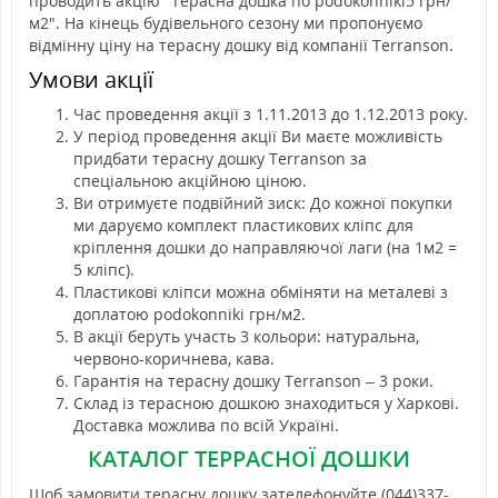
проводить акцію "Терасна дошка по podokonniki5 грн/
м2". На кінець будівельного сезону ми пропонуємо
відмінну ціну на терасну дошку від компанії Terranson.
Умови акції
Час проведення акції з 1.11.2013 до 1.12.2013 року.
У період проведення акції Ви маєте можливість
придбати терасну дошку Terranson за
спеціальною акційною ціною.
Ви отримуєте подвійний зиск: До кожної покупки
ми даруємо комплект пластикових кліпс для
кріплення дошки до направляючої лаги (на 1м2 =
5 кліпс).
Пластикові кліпси можна обміняти на металеві з
доплатою podokonniki грн/м2.
В акції беруть участь 3 кольори: натуральна,
червоно-коричнева, кава.
Гарантія на терасну дошку Terranson – 3 роки.
Склад із терасною дошкою знаходиться у Харкові.
Доставка можлива по всій Україні.
КАТАЛОГ ТЕРРАСНОЇ ДОШКИ
Щоб замовити терасну дошку зателефонуйте (044)337-