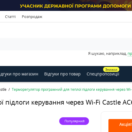
Статті
Розпродаж
Я шукаю, наприклад,
пр
Знижки
ідгуки про магазин
Відгуки про товар
Спецпропозиції
stle
Терморегулятор програмний для теплої підлоги керування через Wi-F
 підлоги керування через Wi-Fi Castle AC
Популярний
Акція