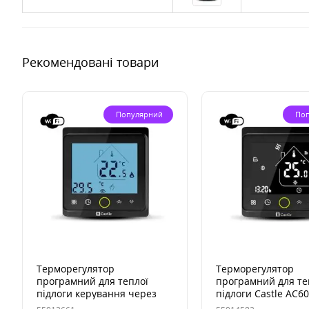
Рекомендовані товари
Популярний
По
Терморегулятор
Терморегулятор
програмний для теплої
програмний для те
підлоги керування через
підлоги Castle АС6
Wi-Fi Castle AC603H
(Чорний) WI-FI