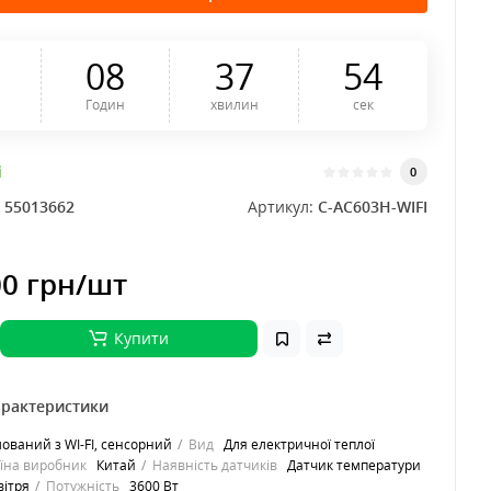
0
8
3
7
5
3
Годин
хвилин
сек
і
0
:
55013662
Артикул:
C-AC603H-WIFI
00 грн
/шт
Купити
арактеристики
ований з WI-FI, сенсорний
Вид
Для електричної теплої
їна виробник
Китай
Наявність датчиків
Датчик температури
вітря
Потужність
3600 Вт