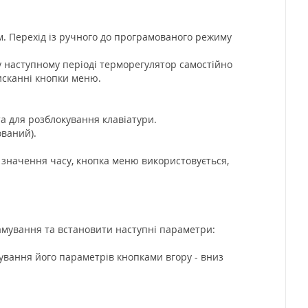
м. Перехід із ручного до програмованого режиму
у наступному періоді терморегулятор самостійно
исканні кнопки меню.
та для розблокування клавіатури.
ваний).
 значення часу, кнопка меню використовується,
амування та встановити наступні параметри:
ування його параметрів кнопками вгору - вниз