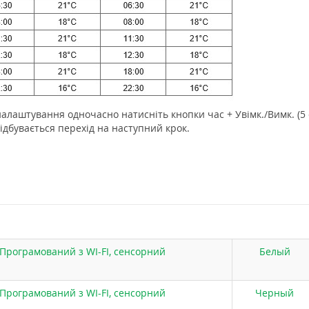
налаштування одночасно натисніть кнопки час + Увімк./Вимк. (5
дбувається перехід на наступний крок.
Програмований з WI-FI, сенсорний
Белый
Програмований з WI-FI, сенсорний
Черный