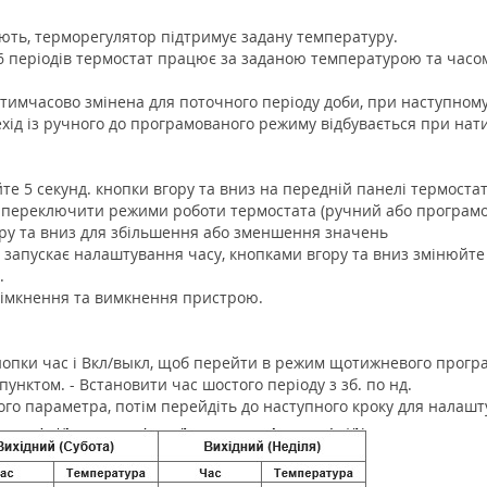
іють, терморегулятор підтримує задану температуру.
 6 періодів термостат працює за заданою температурою та часо
тимчасово змінена для поточного періоду доби, при наступном
ід із ручного до програмованого режиму відбувається при нат
йте 5 секунд. кнопки вгору та вниз на передній панелі термоста
б переключити режими роботи термостата (ручний або програмо
ору та вниз для збільшення або зменшення значень
 запускає налаштування часу, кнопками вгору та вниз змінюйте
.
увімкнення та вимкнення пристрою.
 кнопки час і Вкл/выкл, щоб перейти в режим щотижневого прогр
унктом. - Встановити час шостого періоду з зб. по нд.
го параметра, потім перейдіть до наступного кроку для налашт