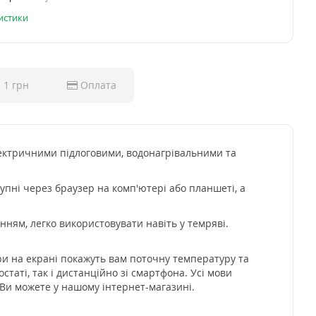
ристики
 1 грн
Оплата
ектричними підлоговими, водонагрівальними та
упні через браузер на комп'ютері або планшеті, а
ням, легко використовувати навіть у темряві.
ри на екрані покажуть вам поточну температуру та
аті, так і дистанційно зі смартфона. Усі мови
 Ви можете у нашому інтернет-магазині.