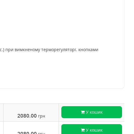
 с.) при вимкненому терморегуляторі. кнопками
У кошик
2080.00
грн
У кошик
2080.00
грн