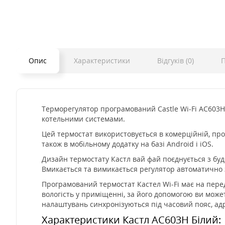
Опис
Характеристики
Відгуків (0)
П
Терморегулятор програмований Castle Wi-Fi AC603
котельними системами.
Цей термостат використовується в комерційній, про
також в мобільному додатку на базі Android і iOS.
Дизайн термостату Кастл вай фай поєднується з буд
Вмикається та вимикається регулятор автоматично 
Програмований термостат Кастел Wi-Fi має на перед
вологість у приміщенні, за його допомогою ви може
налаштувань синхронізуються під часовий пояс, адр
Характеристики Кастл AC603H Білий: