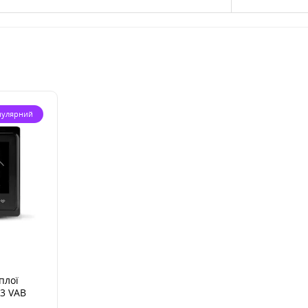
пулярний
плої
03 VAB