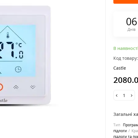
0
6
Днів
В наявност
Код товару
Castle
2080.
Загальні х
Тип
Програм
підлоги
Кра
підлоги та по