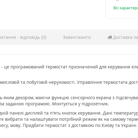
Всі характе
итання - відповідь (0)
Завантажити
Доставка за
H - це програмований термостат призначений для керування ел
мисловій та побутовій нерухомості. Управління термостата дост
ь-яким декором, маючи функцію сенсорного екрана з підсвічуван
за заданою програмою. Монтується у підрозетник.
ній панелі дисплей та п'ять кнопок керування. Дані температу
те вибрати та налаштувати потрібний режим як на самому термост
есу, мову. Придбати термостат з доставкою по Києву та Україні