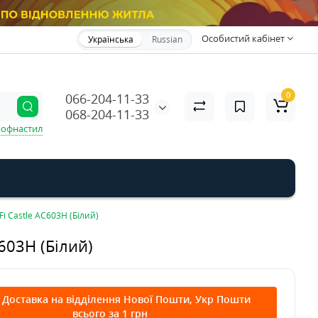
Особистий кабінет
Українська
Russian
0
066-204-11-33
068-204-11-33
офнастил
i Castle AC603H (Білий)
603H (Білий)
! Доставка на відділення Нової Пошти, Укр Пошти
всього за 1 грн