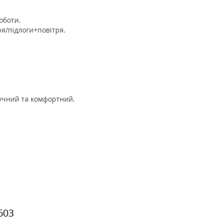
оботи.
ря/підлоги+повітря.
учний та комфортний.
603