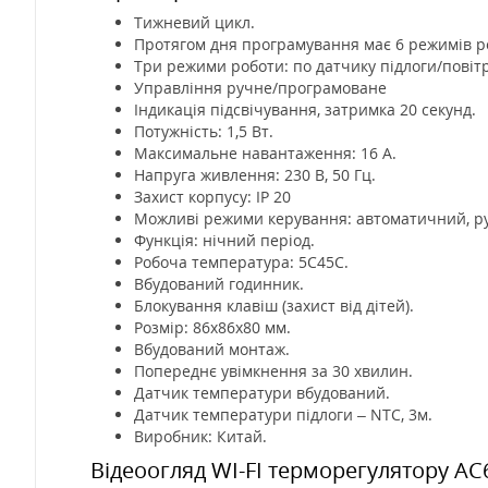
Тижневий цикл.
Протягом дня програмування має 6 режимів р
Три режими роботи: по датчику підлоги/повіт
Управління ручне/програмоване
Індикація підсвічування, затримка 20 секунд.
Потужність: 1,5 Вт.
Максимальне навантаження: 16 А.
Напруга живлення: 230 В, 50 Гц.
Захист корпусу: IP 20
Можливі режими керування: автоматичний, р
Функція: нічний період.
Робоча температура: 5С45C.
Вбудований годинник.
Блокування клавіш (захист від дітей).
Розмір: 86х86х80 мм.
Вбудований монтаж.
Попереднє увімкнення за 30 хвилин.
Датчик температури вбудований.
Датчик температури підлоги – NTC, 3м.
Виробник: Китай.
Відеоогляд WI-FI терморегулятору AC