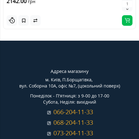
2142.00
грн
Адреса магазину
м. Київ, П.Борщагівка,
вул. Соборна 10А, офіс №7, (цокольний поверх)
Понеділок - П'ятниця: з 9-00 до 17-00
Субота, Неділя: вихідний
066-204-11-33
068-204-11-33
073-204-11-33