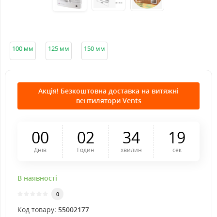
100 мм
125 мм
150 мм
Акція! Безкоштовна доставка на витяжні
вентилятори Vents
0
0
0
2
3
4
1
8
Днів
Годин
хвилин
сек
В наявності
0
Код товару:
55002177