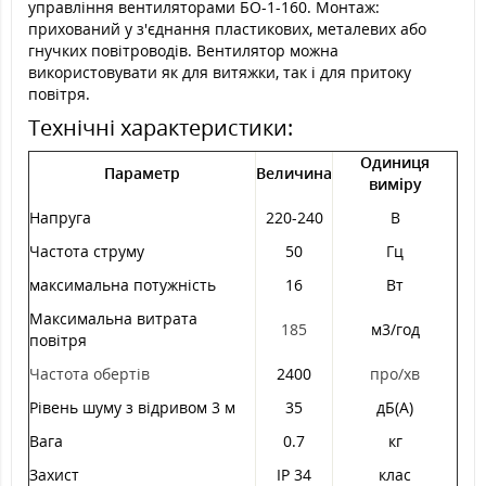
управління вентиляторами БО-1-160. Монтаж:
прихований у з'єднання пластикових, металевих або
гнучких повітроводів. Вентилятор можна
використовувати як для витяжки, так і для притоку
повітря.
Технічні характеристики:
Одиниця
Параметр
Величина
виміру
Напруга
220-240
B
Частота струму
50
Гц
максимальна потужність
16
Вт
Максимальна витрата
185
м3/год
повітря
Частота обертів
2400
про/хв
Рівень шуму з відривом 3 м
35
дБ(А)
Вага
0.7
кг
Захист
IP 34
клас