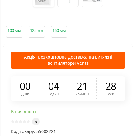
100 мм
125 мм
150 мм
Акція! Безкоштовна доставка на витяжні
вентилятори Vents
0
0
0
4
2
1
2
7
Днів
Годин
хвилин
сек
В наявності
0
Код товару:
55002221