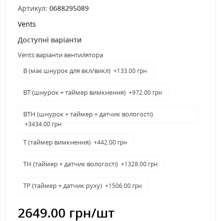
Артикул:
0688295089
Vents
Доступні варіанти
Vents варіанти вентилятора
В (має шнурок для вкл/викл)
+133.00 грн
ВТ (шнурок + таймер вимкнення)
+972.00 грн
ВТН (шнурок + таймер + датчик вологості)
+3434.00 грн
Т (таймер вимкнення)
+442.00 грн
ТН (таймер + датчик вологості)
+1328.00 грн
ТР (таймер + датчик руху)
+1506.00 грн
2649.00 грн
/шт