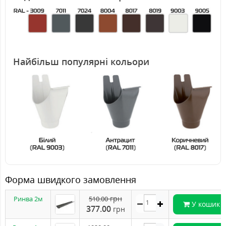
Найбільш популярні кольори
Форма швидкого замовлення
грн
Ринва 2м
510.00
У кошик
377.00
грн