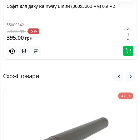
Софіт для даху Rainway Білий (300x3000 мм) 0,9 м2
грн
Коліно
329.00
У кошик
243.00
грн
55009842
грн
Воронка
375.00
375.00
грн
5 %
У кошик
зливна
278.00
грн
395.00
грн
грн
Зливне
346.00
У кошик
коліно
256.00
грн
Схожі товари
Акція