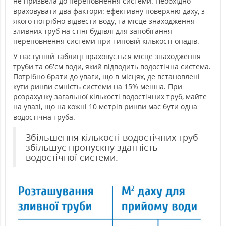
не призвела до переповнення системи. Необхідно
враховувати два фактори: ефективну поверхню даху, з
якого потрібно відвести воду, та місце знаходження
зливних труб на стіні будівлі для запобігання
переповнення системи при типовій кількості опадів.
У наступній таблиці враховується місце знаходження
труби та об’єм води, який відводить водостічна система.
Потрібно брати до уваги, що в місцях, де встановлені
кути ринви ємність системи на 15% менша. При
розрахунку загальної кількості водостічних труб, майте
на увазі, що на кожні 10 метрів ринви має бути одна
водостічна труба.
Збільшення кількості водостічних труб
збільшує пропускну здатність
водостічної системи.