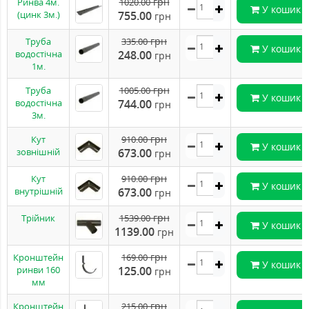
грн
Ринва 4м.
1020.00
У кошик
(цинк 3м.)
755.00
грн
грн
Труба
335.00
У кошик
водостічна
248.00
грн
1м.
грн
Труба
1005.00
У кошик
водостічна
744.00
грн
3м.
грн
Кут
910.00
У кошик
зовнішній
673.00
грн
грн
Кут
910.00
У кошик
внутрішній
673.00
грн
грн
Трійник
1539.00
У кошик
1139.00
грн
грн
Кронштейн
169.00
У кошик
ринви 160
125.00
грн
мм
грн
Кронштейн
215.00