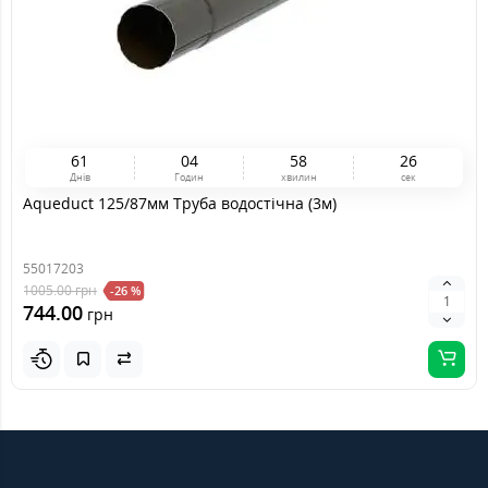
6
1
0
4
5
8
2
5
Днів
Годин
хвилин
сек
Aqueduct 125/87мм Труба водостічна (3м)
55017203
1005.00
грн
-26 %
744.00
грн