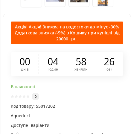
Акція! Акція! Знижка на водостоки до мінус -30%
Додаткова знижка (-5%) в Кошику при купівлі від
20000 грн.
0
0
0
4
5
8
2
5
Днів
Годин
хвилин
сек
В наявності
0
Код товару:
55017202
Aqueduct
Доступні варіанти