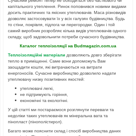
Сучасний ремонт тепер не обходиться без часткового чи
капітального утеплення. Ринок поповнився новими видами
досить практичних та якісних утеплювачів. Маса різновидів
дозволяє застосовувати їх у всіх галузях будівництва. Будь
то стіни, покрівля, підлога чи перегородки. Один і той
самий виробник розробляє кілька видів утеплювачів одного
складу, щоб задовольнити потреби сучасного будівництва.
Каталог теплоізоляції на Budmagazin.com.ua
Теплоізоляційні матеріали
дозволяють довго зберігати
тепло в приміщенні. Саме вони допоможуть Вам
заощадити кошти, які витрачаються на витрати
енергоносіїв. Сучасне виробництво дозволило надати
утеплювачу низку позитивних якостей:
утеплювачі легкі,
не підтримують горіння,
економічні та екологічні.
У цій статті ми постараємося розглянути переваги та
недоліки таких утеплювачів як мінеральна вата та
пінопласт (пінополістирол).
Багато може пояснити склад і спосіб виробництва даних