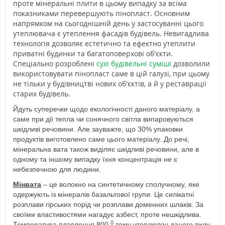
проте мінеральні плити в цьому випадку за всіма
показниками перевершують пінопласт. Основним
напрямком на сьогоднішній день у застосуванні цього
утеплювача є утеплення фасадів будівель. Невигадлива
технологія дозволяє естетично та ефектно утеплити
приватні будинки та багатоповерхові об'єкти.
Спеціально розроблені
сухі будівельні суміші
дозволили
використовувати пінопласт саме в цій галузі, при цьому
не тільки у будівництві нових об'єктів, а й у реставрації
старих будівель.
Йдуть суперечки щодо екологічності даного матеріалу, а
саме при дії тепла чи сонячного світла випаровуються
шкідливі речовини. Але зауважте, що 30% упаковки
продуктів виготовлено саме цього матеріалу. До речі,
мінеральна вата також виділяє шкідливі речовини, але в
одному та іншому випадку їхня концентрація не є
небезпечною для людини.
Мінвата
– це волокно на синтетичному сполучному, яке
одержують із мінералів базальтової групи. Це силікатні
розплави гірських порід чи розплави доменних шлаків. За
своїми властивостями нагадує азбест, проте нешкідлива.
0
Температура плавлення 800
тому утеплювач даного виду