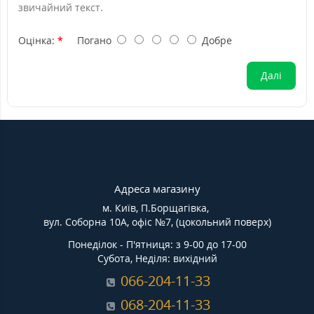
звичайний текст.
Оцінка:
Погано
Добре
Далі
Адреса магазину
м. Київ, П.Борщагівка,
вул. Соборна 10А, офіс №7, (цокольний поверх)
Понеділок - П'ятниця: з 9-00 до 17-00
Субота, Неділя: вихідний
066-204-11-33
068-204-11-33