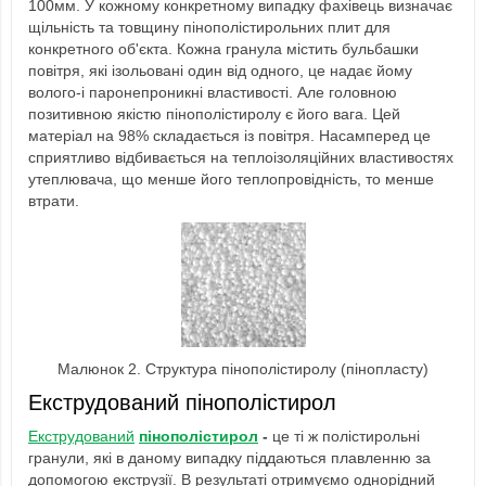
100мм. У кожному конкретному випадку фахівець визначає
щільність та товщину пінополістирольних плит для
конкретного об'єкта. Кожна гранула містить бульбашки
повітря, які ізольовані один від одного, це надає йому
волого-і паронепроникні властивості. Але головною
позитивною якістю пінополістиролу є його вага. Цей
матеріал на 98% складається із повітря. Насамперед це
сприятливо відбивається на теплоізоляційних властивостях
утеплювача, що менше його теплопровідність, то менше
втрати.
Малюнок 2. Структура пінополістиролу (пінопласту)
Екструдований пінополістирол
Екструдований
пінополістирол
-
це ті ж полістирольні
гранули, які в даному випадку піддаються плавленню за
допомогою екструзії. В результаті отримуємо однорідний