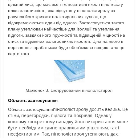
цільний лист, що має все ті ж позитивні якості пінопласту
плюс еластичність, яка відсутня у пінополістиролу за
рахунок його крихких полістирольних кульок, що
відокремлюються один від одного. Застосовується такого
плану утеплювач найчастіше для ізоляції та утеплення
підлоги, завдяки його пружності та підвищеній міцності на
стиск та відмінних вологостійких якостей. Ціна на нього в
порівнянні з прабатьком буде обов'язково вищою, але це
варте того.
Малюнок 3. Екструдований пінополістирол
Область застосування
пінополістиролу досить велика. Це
Область застосування
стіни, перегородки, підлога та покрівля. Однак у
кожному конкретному випадку його використання може
бути необхідним єдино правильним рішенням, так і
неефективним. Так, пінополістирол утеплюють дах,