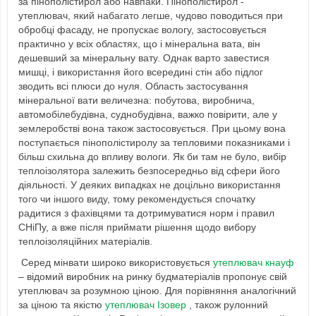
за пінополістирол або навпаки. Пінополістирол -
утеплювач, який набагато легше, чудово поводиться при
обробці фасаду, не пропускає вологу, застосовується
практично у всіх областях, що і мінеральна вата, він
дешевший за мінеральну вату. Однак варто завестися
мишці, і використання його всередині стін або підлог
зводить всі плюси до нуля. Область застосування
мінеральної вати величезна: побутова, виробнича,
автомобілебудівна, суднобудівна, важко повірити, але у
землеробстві вона також застосовується. При цьому вона
поступається пінополістиролу за тепловими показниками і
більш схильна до впливу вологи. Як би там не було, вибір
теплоізолятора залежить безпосередньо від сфери його
діяльності. У деяких випадках не доцільно використання
того чи іншого виду, тому рекомендується спочатку
радитися з фахівцями та дотримуватися норм і правил
СНіПу, а вже після приймати рішення щодо вибору
теплоізоляційних матеріалів.
Серед мінвати широко використовується
утеплювач кнауф
– відомий виробник на ринку будматеріалів пропонує свій
утеплювач за розумною ціною. Для порівняння аналогічний
за ціною та якістю
утеплювач Ізовер
, також рулонний