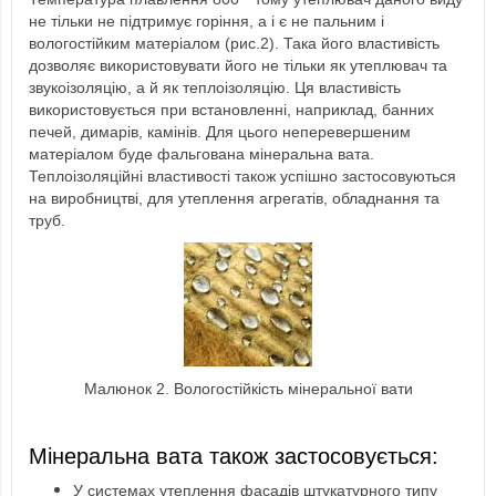
не тільки не підтримує горіння, а і є не пальним і
вологостійким матеріалом (рис.2). Така його властивість
дозволяє використовувати його не тільки як утеплювач та
звукоізоляцію, а й як теплоізоляцію. Ця властивість
використовується при встановленні, наприклад, банних
печей, димарів, камінів. Для цього неперевершеним
матеріалом буде фальгована мінеральна вата.
Теплоізоляційні властивості також успішно застосовуються
на виробництві, для утеплення агрегатів, обладнання та
труб.
Малюнок 2. Вологостійкість мінеральної вати
Мінеральна вата також застосовується:
У системах утеплення фасадів штукатурного типу